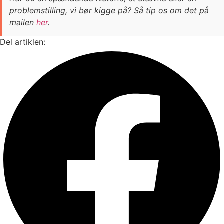
problemstilling, vi bør kigge på? Så tip os om det på
mailen
her
.
Del artiklen: