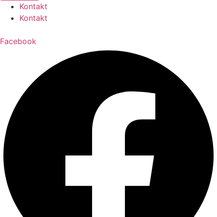
Kontakt
Kontakt
Facebook