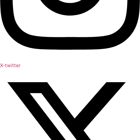
X-twitter