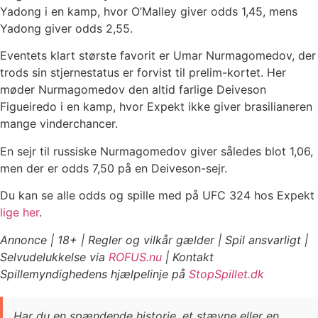
Yadong i en kamp, hvor O’Malley giver odds 1,45, mens
Yadong giver odds 2,55.
Eventets klart største favorit er Umar Nurmagomedov, der
trods sin stjernestatus er forvist til prelim-kortet. Her
møder Nurmagomedov den altid farlige Deiveson
Figueiredo i en kamp, hvor Expekt ikke giver brasilianeren
mange vinderchancer.
En sejr til russiske Nurmagomedov giver således blot 1,06,
men der er odds 7,50 på en Deiveson-sejr.
Du kan se alle odds og spille med på UFC 324 hos Expekt
lige her
.
Annonce | 18+ | Regler og vilkår gælder | Spil ansvarligt |
Selvudelukkelse via
ROFUS.nu
| Kontakt
Spillemyndighedens hjælpelinje på
StopSpillet.dk
Har du en spændende historie, et stævne eller en