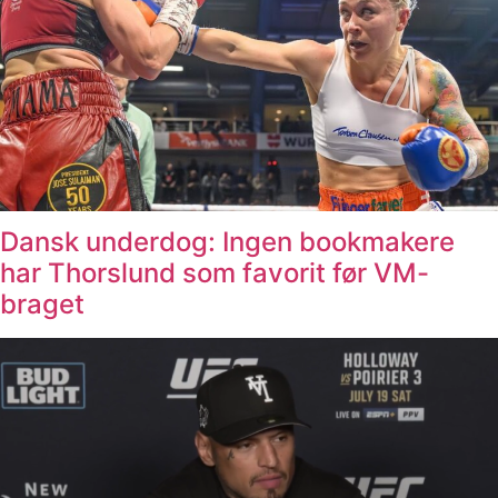
Dansk underdog: Ingen bookmakere
har Thorslund som favorit før VM-
braget