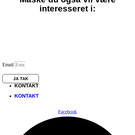
interesseret i:
Få det bedste indhold
samlet i vores månedlige
nyhedsbrev
Email
JA TAK
KONTAKT
KONTAKT
Facebook