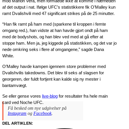
mod Marlon Vera, men formåede ikke at komme i nærheden
af det output i nat. Ifølge UFC’s statistikkere fik O’Malley kun
ramt Dvalishvili med 47 significant strikes på de 25 minutter.
“Han fik ramt på ham med (sparkene til kroppen i femte
omgang red.), han vidste at han havde gjort ondt på ham
med de bodyshots, og han blev ved med at gå efter at
stoppe ham. Men ja, jeg kiggede på statistikken, og det var jo
nede omkring seks i flere af omgangene,” sagde Dana
White.
O’Malley havde kampen igennem store problemer med
Dvalishvilis takedowns. Det blev til seks af slagsen for
georgeren, der fuldt fortjent kan kalde sig ny mester i
bantamvægt.
Se eller gense vores
live-blog
for resultater fra hele main
card ved Noche UFC.
Få besked om nye udgivelser på
Instagram
og
Facebook
.
DEL ARTIKLEN: