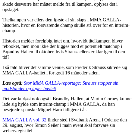
skade desværre har måttet melde fra til kampen, oplyses det i
opslaget.
Titelkampen var ellers den første af sin slags i MMA GALLA-
historien, hvor en forsvarende champ skulle stå over for en interim-
champ.
Historien melder foreløbig intet om, hvorvidt titelkampen bliver
rebooket, men mon ikke der kigges mod et potentielt matchup i
Brøndby Hallen til oktober, hvis Strauss ellers er klar igen til den
tid?
I så fald bliver det samme venue, som Frederik Strauss sikrede sig
MMA GALLA-bæltet i for godt 16 måneder siden.
Læs også:
Stor MMA GALLA-reportage: Strauss stopper sin
modstander og tager bæltet!
Det var kuriøst nok også i Brøndby Hallen, at Martin Corney kunne
lade sig hylde som interim-champ i MMA GALLA, da han
besejrede spanske Miguel Haro tidligere i år.
MMA GALLA vol. 32
finder sted i Sydbank Arena i Odense den
29. august, hvor Simon Seiler i main event skal forsvare sin
weltervægtstitel.