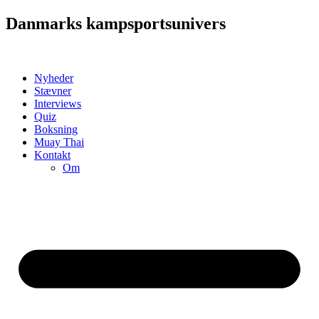
Videre
Danmarks kampsportsunivers
til
indhold
Nyheder
Stævner
Interviews
Quiz
Boksning
Muay Thai
Kontakt
Om