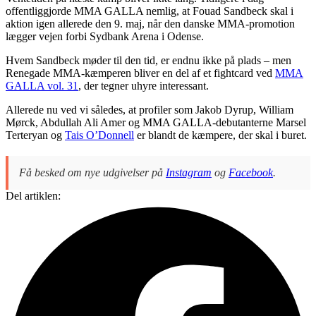
offentliggjorde MMA GALLA nemlig, at Fouad Sandbeck skal i
aktion igen allerede den 9. maj, når den danske MMA-promotion
lægger vejen forbi Sydbank Arena i Odense.
Hvem Sandbeck møder til den tid, er endnu ikke på plads – men
Renegade MMA-kæmperen bliver en del af et fightcard ved
MMA
GALLA vol. 31
, der tegner uhyre interessant.
Allerede nu ved vi således, at profiler som Jakob Dyrup, William
Mørck, Abdullah Ali Amer og MMA GALLA-debutanterne Marsel
Terteryan og
Tais O’Donnell
er blandt de kæmpere, der skal i buret.
Få besked om nye udgivelser på
Instagram
og
Facebook
.
Del artiklen: