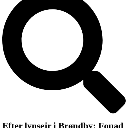
Efter lynsejr i Brøndby: Fouad