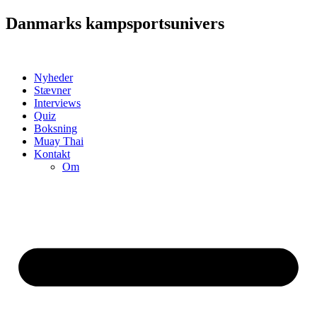
Videre
Danmarks kampsportsunivers
til
indhold
Nyheder
Stævner
Interviews
Quiz
Boksning
Muay Thai
Kontakt
Om