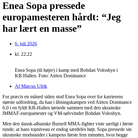
Enea Sopa pressede
europamesteren hårdt: “Jeg
har lært en masse”
6. juli 2026
kl.
22:22
Enea Sopa (til højre) i kamp med Bohdan Voloshyn i
KB Hallen. Foto: Airtox Dominance
Af
Marcus Ulrik
For præcis en måned siden stod Enea Sopa over for karrierens
største udfordring, da han i åbningskampen ved Airtox Dominance
6.0 i en fyldt KB-Hallen tørnede sammen med den ukrainske
IMMAF-europamester og VM-sølvvinder Bohdan Voloshyn.
Men den dansk-albanske Burnell MMA-fighter viste særligt i første
runde, at hans topniveau er endog særdeles højt. Sopa pressede sin
ukrainske modstander i kampens første fem minutter, hvor begge