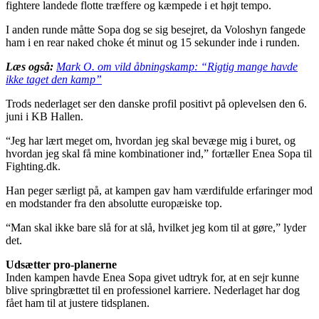
fightere landede flotte træffere og kæmpede i et højt tempo.
I anden runde måtte Sopa dog se sig besejret, da Voloshyn fangede
ham i en rear naked choke ét minut og 15 sekunder inde i runden.
Læs også:
Mark O. om vild åbningskamp: “Rigtig mange havde
ikke taget den kamp”
Trods nederlaget ser den danske profil positivt på oplevelsen den 6.
juni i KB Hallen.
“Jeg har lært meget om, hvordan jeg skal bevæge mig i buret, og
hvordan jeg skal få mine kombinationer ind,” fortæller Enea Sopa til
Fighting.dk.
Han peger særligt på, at kampen gav ham værdifulde erfaringer mod
en modstander fra den absolutte europæiske top.
“Man skal ikke bare slå for at slå, hvilket jeg kom til at gøre,” lyder
det.
Udsætter pro-planerne
Inden kampen havde Enea Sopa givet udtryk for, at en sejr kunne
blive springbrættet til en professionel karriere. Nederlaget har dog
fået ham til at justere tidsplanen.