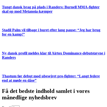
Tungt dansk brag på plads i Randers: Burnell MMA-fighter
skal op mod Metanoia-kæmper
Stadil Palm vil tilbage i buret efter lang pause: “Jeg har brug
for en kamp!”
Ny dansk profil meldes klar til Airtox Dominance-debutstævne i
Randers
Thastum før debut mod ubesejret pro-fighter: “Langt federe
end at møde en dåse”
Få det bedste indhold samlet i vores
månedlige nyhedsbrev