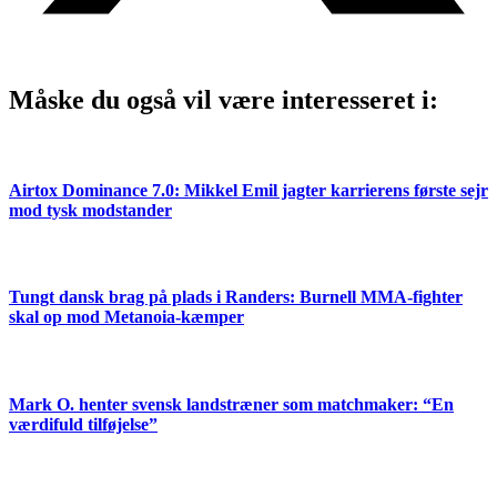
Måske du også vil være interesseret i:
Airtox Dominance 7.0: Mikkel Emil jagter karrierens første sejr
mod tysk modstander
Tungt dansk brag på plads i Randers: Burnell MMA-fighter
skal op mod Metanoia-kæmper
Mark O. henter svensk landstræner som matchmaker: “En
værdifuld tilføjelse”