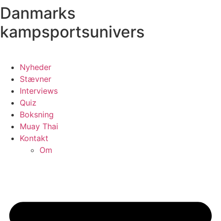
Danmarks
Videre
til
kampsportsunivers
indhold
Nyheder
Stævner
Interviews
Quiz
Boksning
Muay Thai
Kontakt
Om