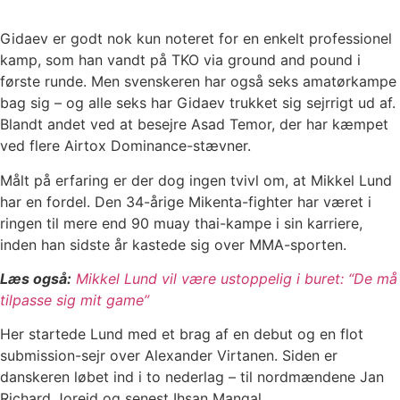
Gidaev er godt nok kun noteret for en enkelt professionel
kamp, som han vandt på TKO via ground and pound i
første runde. Men svenskeren har også seks amatørkampe
bag sig – og alle seks har Gidaev trukket sig sejrrigt ud af.
Blandt andet ved at besejre Asad Temor, der har kæmpet
ved flere Airtox Dominance-stævner.
Målt på erfaring er der dog ingen tvivl om, at Mikkel Lund
har en fordel. Den 34-årige Mikenta-fighter har været i
ringen til mere end 90 muay thai-kampe i sin karriere,
inden han sidste år kastede sig over MMA-sporten.
Læs også:
Mikkel Lund vil være ustoppelig i buret: “De må
tilpasse sig mit game”
Her startede Lund med et brag af en debut og en flot
submission-sejr over Alexander Virtanen. Siden er
danskeren løbet ind i to nederlag – til nordmændene Jan
Richard Joreid og senest Ihsan Mangal.