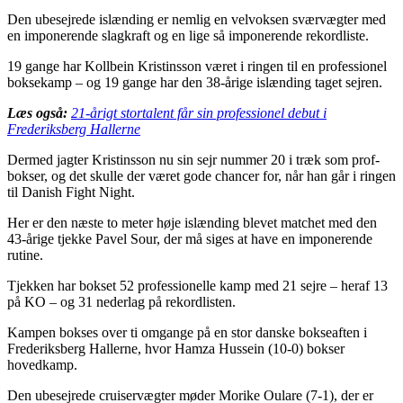
Den ubesejrede islænding er nemlig en velvoksen sværvægter med
en imponerende slagkraft og en lige så imponerende rekordliste.
19 gange har Kollbein Kristinsson været i ringen til en professionel
boksekamp – og 19 gange har den 38-årige islænding taget sejren.
Læs også:
21-årigt stortalent får sin professionel debut i
Frederiksberg Hallerne
Dermed jagter Kristinsson nu sin sejr nummer 20 i træk som prof-
bokser, og det skulle der været gode chancer for, når han går i ringen
til Danish Fight Night.
Her er den næste to meter høje islænding blevet matchet med den
43-årige tjekke Pavel Sour, der må siges at have en imponerende
rutine.
Tjekken har bokset 52 professionelle kamp med 21 sejre – heraf 13
på KO – og 31 nederlag på rekordlisten.
Kampen bokses over ti omgange på en stor danske bokseaften i
Frederiksberg Hallerne, hvor Hamza Hussein (10-0) bokser
hovedkamp.
Den ubesejrede cruiservægter møder Morike Oulare (7-1), der er