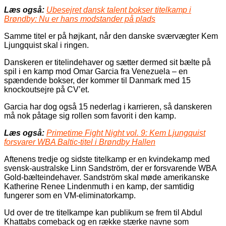
Læs også:
Ubesejret dansk talent bokser titelkamp i
Brøndby: Nu er hans modstander på plads
Samme titel er på højkant, når den danske sværvægter Kem
Ljungquist skal i ringen.
Danskeren er titelindehaver og sætter dermed sit bælte på
spil i en kamp mod Omar Garcia fra Venezuela – en
spændende bokser, der kommer til Danmark med 15
knockoutsejre på CV’et.
Garcia har dog også 15 nederlag i karrieren, så danskeren
må nok påtage sig rollen som favorit i den kamp.
Læs også:
Primetime Fight Night vol. 9: Kem Ljungquist
forsvarer WBA Baltic-titel i Brøndby Hallen
Aftenens tredje og sidste titelkamp er en kvindekamp med
svensk-australske Linn Sandström, der er forsvarende WBA
Gold-bælteindehaver. Sandström skal møde amerikanske
Katherine Renee Lindenmuth i en kamp, der samtidig
fungerer som en VM-eliminatorkamp.
Ud over de tre titelkampe kan publikum se frem til Abdul
Khattabs comeback og en række stærke navne som