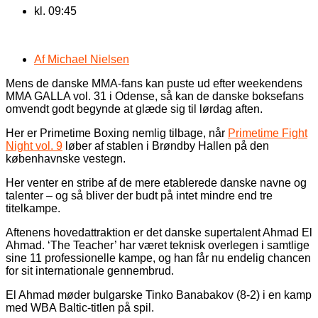
kl.
09:45
Af
Michael Nielsen
Mens de danske MMA-fans kan puste ud efter weekendens
MMA GALLA vol. 31 i Odense, så kan de danske boksefans
omvendt godt begynde at glæde sig til lørdag aften.
Her er Primetime Boxing nemlig tilbage, når
Primetime Fight
Night vol. 9
løber af stablen i Brøndby Hallen på den
københavnske vestegn.
Her venter en stribe af de mere etablerede danske navne og
talenter – og så bliver der budt på intet mindre end tre
titelkampe.
Aftenens hovedattraktion er det danske supertalent Ahmad El
Ahmad. ‘The Teacher’ har været teknisk overlegen i samtlige
sine 11 professionelle kampe, og han får nu endelig chancen
for sit internationale gennembrud.
El Ahmad møder bulgarske Tinko Banabakov (8-2) i en kamp
med WBA Baltic-titlen på spil.