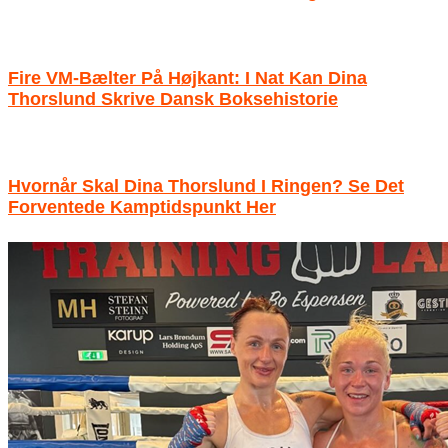
Fire VM-Bælter På Højkant: I Nat Kan Dina
Thorslund Skrive Dansk Boksehistorie
Hvornår Skal Dina Thorslund I Ringen? Se Det
Forventede Kamptidspunkt Her