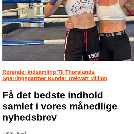
Rørende: Indsamling Til Thorslunds
Sparringspartner Runder Trekvart Million
Få det bedste indhold
samlet i vores månedlige
nyhedsbrev
Email