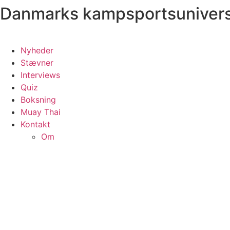
Danmarks kampsportsuniver
Videre
til
indhold
Nyheder
Stævner
Interviews
Quiz
Boksning
Muay Thai
Kontakt
Om