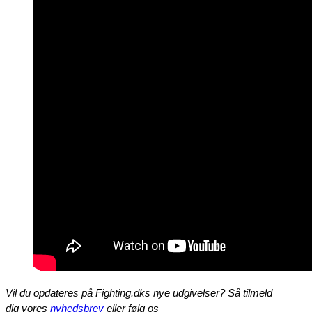
Vil du opdateres på Fighting.dks nye udgivelser? Så tilmeld
dig vores
nyhedsbrev
eller følg os