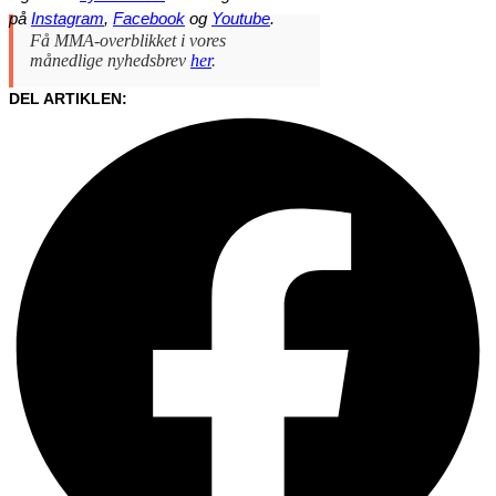
på
Instagram
,
Facebook
og
Youtube
.
Få MMA-overblikket i vores
månedlige nyhedsbrev
her
.
DEL ARTIKLEN: