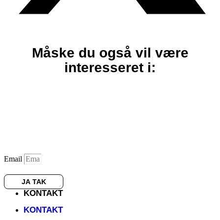
Måske du også vil være
interesseret i:
Få det bedste indhold
samlet i vores månedlige
nyhedsbrev
Email
JA TAK
KONTAKT
KONTAKT