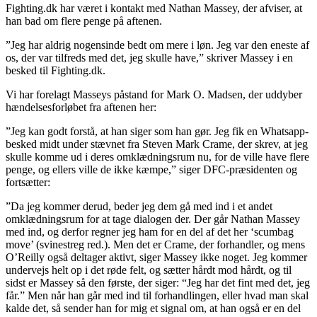
Fighting.dk har været i kontakt med Nathan Massey, der afviser, at
han bad om flere penge på aftenen.
”Jeg har aldrig nogensinde bedt om mere i løn. Jeg var den eneste af
os, der var tilfreds med det, jeg skulle have,” skriver Massey i en
besked til Fighting.dk.
Vi har forelagt Masseys påstand for Mark O. Madsen, der uddyber
hændelsesforløbet fra aftenen her:
”Jeg kan godt forstå, at han siger som han gør. Jeg fik en Whatsapp-
besked midt under stævnet fra Steven Mark Crame, der skrev, at jeg
skulle komme ud i deres omklædningsrum nu, for de ville have flere
penge, og ellers ville de ikke kæmpe,” siger DFC-præsidenten og
fortsætter:
”Da jeg kommer derud, beder jeg dem gå med ind i et andet
omklædningsrum for at tage dialogen der. Der går Nathan Massey
med ind, og derfor regner jeg ham for en del af det her ‘scumbag
move’ (svinestreg red.). Men det er Crame, der forhandler, og mens
O’Reilly også deltager aktivt, siger Massey ikke noget. Jeg kommer
undervejs helt op i det røde felt, og sætter hårdt mod hårdt, og til
sidst er Massey så den første, der siger: “Jeg har det fint med det, jeg
får.” Men når han går med ind til forhandlingen, eller hvad man skal
kalde det, så sender han for mig et signal om, at han også er en del