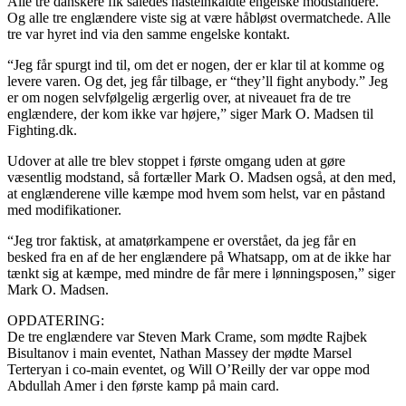
Alle tre danskere fik således hasteinkaldte engelske modstandere.
Og alle tre englændere viste sig at være håbløst overmatchede. Alle
tre var hyret ind via den samme engelske kontakt.
“Jeg får spurgt ind til, om det er nogen, der er klar til at komme og
levere varen. Og det, jeg får tilbage, er “they’ll fight anybody.” Jeg
er om nogen selvfølgelig ærgerlig over, at niveauet fra de tre
englændere, der kom ikke var højere,” siger Mark O. Madsen til
Fighting.dk.
Udover at alle tre blev stoppet i første omgang uden at gøre
væsentlig modstand, så fortæller Mark O. Madsen også, at den med,
at englænderene ville kæmpe mod hvem som helst, var en påstand
med modifikationer.
“Jeg tror faktisk, at amatørkampene er overstået, da jeg får en
besked fra en af de her englændere på Whatsapp, om at de ikke har
tænkt sig at kæmpe, med mindre de får mere i lønningsposen,” siger
Mark O. Madsen.
OPDATERING:
De tre englændere var Steven Mark Crame, som mødte Rajbek
Bisultanov i main eventet, Nathan Massey der mødte Marsel
Terteryan i co-main eventet, og Will O’Reilly der var oppe mod
Abdullah Amer i den første kamp på main card.