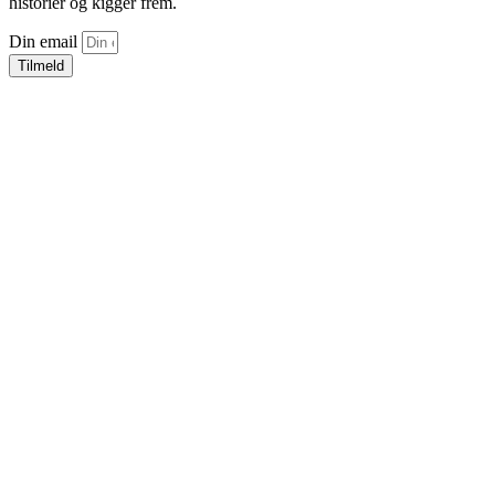
historier og kigger frem.
Din email
Tilmeld