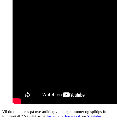
Vil du opdateres på nye artikler, videoer, klummer og spiltips fra
Fighting.dk? Så følg os på
Instagram
,
Facebook
og
Youtube
.