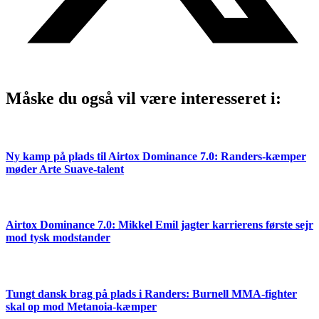
Måske du også vil være interesseret i:
Ny kamp på plads til Airtox Dominance 7.0: Randers-kæmper
møder Arte Suave-talent
Airtox Dominance 7.0: Mikkel Emil jagter karrierens første sejr
mod tysk modstander
Tungt dansk brag på plads i Randers: Burnell MMA-fighter
skal op mod Metanoia-kæmper