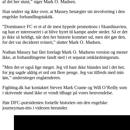
af det her stunt,” siger Mark O. Madsen.
Han undrer sig ikke over, at Massey benægter sin involvering i den
engelske forhandlingstaktik.
”Dominance FC er et af de mest hypede promotions i Skandinavien,
og han er interesseret i at blive hyret til kampe andre steder. Så er det
jo ikke så heldigt, når den her historie kommer ud, men det gør den,
for det var decideret svineri,” slutter Mark O. Madsen.
Nathan Massey har fået forelagt Mark O. Madsens version og mener
ikke, at forhandlingerne fandt sted i et separat omklædningsrum.
”Men det er også lige meget. Jeg vil bare ikke blandes ind i det her,
for jeg sagde aldrig et ord om flere penge. Jeg var tilfreds med min
løn,” understreger englænderen.
Fighting.dk har kontaktet Steven Mark Crame og Will O’Reilly som
i skrivende stund ikke er vendt tilbage på vores henvendelse.
Hør DFC-præsidenten fortælle historien om den engelske
journeyman-trio i videoen herunder.