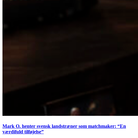
Mark O. henter svensk landstræner som matchmaker: “En
værdifuld tilføjelse”