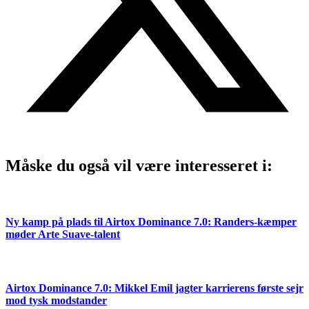
Måske du også vil være interesseret i:
Ny kamp på plads til Airtox Dominance 7.0: Randers-kæmper
møder Arte Suave-talent
Airtox Dominance 7.0: Mikkel Emil jagter karrierens første sejr
mod tysk modstander