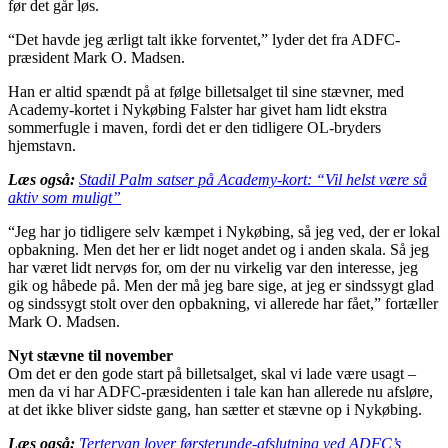
før det går løs.
“Det havde jeg ærligt talt ikke forventet,” lyder det fra ADFC-
præsident Mark O. Madsen.
Han er altid spændt på at følge billetsalget til sine stævner, med
Academy-kortet i Nykøbing Falster har givet ham lidt ekstra
sommerfugle i maven, fordi det er den tidligere OL-bryders
hjemstavn.
Læs også:
Stadil Palm satser på Academy-kort: “Vil helst være så
aktiv som muligt”
“Jeg har jo tidligere selv kæmpet i Nykøbing, så jeg ved, der er lokal
opbakning. Men det her er lidt noget andet og i anden skala. Så jeg
har været lidt nervøs for, om der nu virkelig var den interesse, jeg
gik og håbede på. Men der må jeg bare sige, at jeg er sindssygt glad
og sindssygt stolt over den opbakning, vi allerede har fået,” fortæller
Mark O. Madsen.
Nyt stævne til november
Om det er den gode start på billetsalget, skal vi lade være usagt –
men da vi har ADFC-præsidenten i tale kan han allerede nu afsløre,
at det ikke bliver sidste gang, han sætter et stævne op i Nykøbing.
Læs også:
Terteryan lover førsterunde-afslutning ved ADFC’s