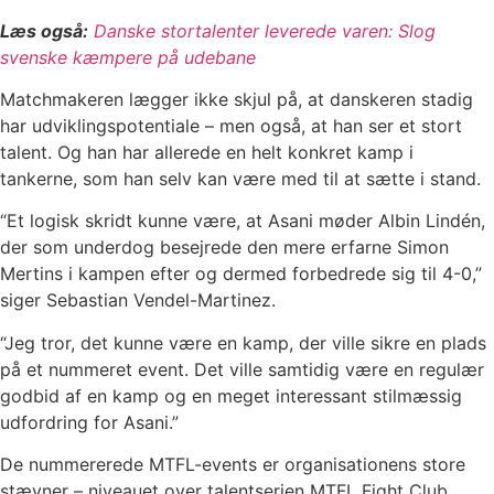
Læs også:
Danske stortalenter leverede varen: Slog
svenske kæmpere på udebane
Matchmakeren lægger ikke skjul på, at danskeren stadig
har udviklingspotentiale – men også, at han ser et stort
talent. Og han har allerede en helt konkret kamp i
tankerne, som han selv kan være med til at sætte i stand.
“Et logisk skridt kunne være, at Asani møder Albin Lindén,
der som underdog besejrede den mere erfarne Simon
Mertins i kampen efter og dermed forbedrede sig til 4-0,”
siger Sebastian Vendel-Martinez.
“Jeg tror, det kunne være en kamp, der ville sikre en plads
på et nummeret event. Det ville samtidig være en regulær
godbid af en kamp og en meget interessant stilmæssig
udfordring for Asani.”
De nummererede MTFL-events er organisationens store
stævner – niveauet over talentserien MTFL Fight Club,