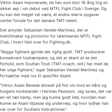
Viktor Asani imponerede, da han som blot 18-årig tog en
sikker sejr i sin debut ved MTFL Fight Club i Sverige. Og
nu kan det meget vel være, at endnu større opgaver
venter forude for det danske TMT-talent.
Det antyder Sebastian Vendel-Martinez, der er
matchmaker og promotor for talentserien MTFL Fight
Club, i hvert fald over for Fighting.dk.
“Begge fightere gjorde det rigtig godt. TMT producerer
konsekvent topkæmpere, og det er skønt at se det
forhold, som Soufian Touti (TMT-coach, red.) har med de
her unge fightere,” siger Sebastian Vendel-Martinez og
fortsætter med ros til specifikt Asani:
“Viktor Asani åbnede showet på flot vis mod en hård og
tungere modstander i Herman Paulsson. Jeg synes, det var
en ret tæt kamp, men jeg kunne godt lide, hvordan man
kunne se Asani tilpasse sig undervejs, og hvor lydhør han
var over for Soufians instruktioner.”