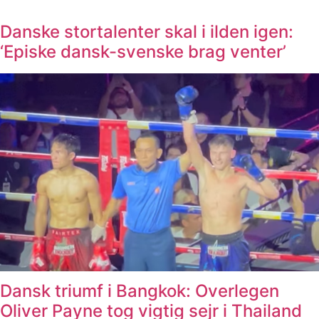
Danske stortalenter skal i ilden igen:
‘Episke dansk-svenske brag venter’
Dansk triumf i Bangkok: Overlegen
Oliver Payne tog vigtig sejr i Thailand