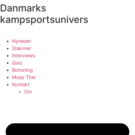
Danmarks
Videre
til
kampsportsunivers
indhold
Nyheder
Stævner
Interviews
Quiz
Boksning
Muay Thai
Kontakt
Om