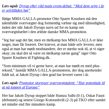
Læs også:
Dyrup efter vild main event-debut: “Med dem sejre i år
er selvtilliden høj”
Ifølge MMA GALLA-promotor Otto Sparre Knudsen må den
talentfulde sværvægter dog formentlig væbne sig med tålmodighed,
inden der står Jakob Dyrups navn ud for en kamp om
sværvægtsbæltet i den ældste danske MMA-promotion.
“Jeg har sagt det før, men en titelkamp hos MMA GALLA er ikke
noget, man får foræret. Det kræver, at man både selv leverer, men
også at man har mødt modstandere, der er stærke nok til, at vi siger
okay; nu skal det så være en titelkamp næste gang” siger Otto
Sparre Knudsen til Fighting.dk.
“Som minimum vil vi gerne have, at man har mødt en med plus-
rekord,” fastslår MMA GALLA-promoteren, der dog anerkender
fuldt ud, at Jakob Dyrup i den grad har leveret varen i år.
Læs også:
Promotor storroser sværvægtstalent: “Har potentiale til
at nå toppen af Europa”
Her har Jakob Dyrup stoppet både Hamza Salhi (0-1), Oskar Faust
(debutant) og senest Giorgo Kotorashvili (2-3) på TKO efter samlet
set mindre end fire minutters kamp.