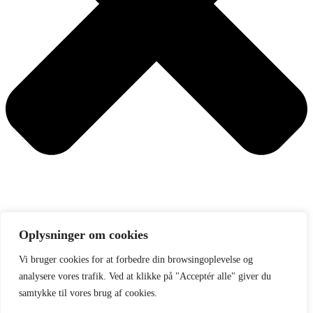
Oplysninger om cookies
Søg
Vi bruger cookies for at forbedre din browsingoplevelse og
Få MMA-overblikket
analysere vores trafik. Ved at klikke på "Acceptér alle" giver du
I vores månedlige nyhedsbrev samler Fighting.dk op på de vigtigste
samtykke til vores brug af cookies.
historier og kigger frem.