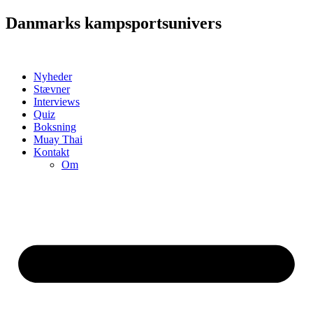
Videre
Danmarks kampsportsunivers
til
indhold
Nyheder
Stævner
Interviews
Quiz
Boksning
Muay Thai
Kontakt
Om