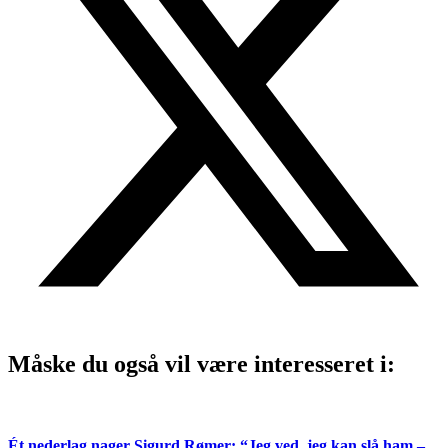
Måske du også vil være interesseret i:
Ét nederlag nager Sigurd Rømer: “Jeg ved, jeg kan slå ham –