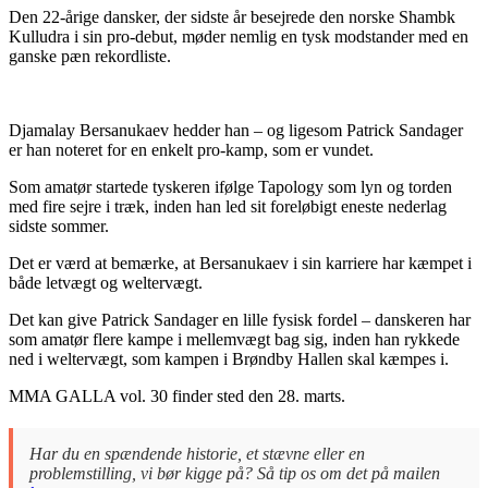
Den 22-årige dansker, der sidste år besejrede den norske Shambk
Kulludra i sin pro-debut, møder nemlig en tysk modstander med en
ganske pæn rekordliste.
Djamalay Bersanukaev hedder han – og ligesom Patrick Sandager
er han noteret for en enkelt pro-kamp, som er vundet.
Som amatør startede tyskeren ifølge Tapology som lyn og torden
med fire sejre i træk, inden han led sit foreløbigt eneste nederlag
sidste sommer.
Det er værd at bemærke, at Bersanukaev i sin karriere har kæmpet i
både letvægt og weltervægt.
Det kan give Patrick Sandager en lille fysisk fordel – danskeren har
som amatør flere kampe i mellemvægt bag sig, inden han rykkede
ned i weltervægt, som kampen i Brøndby Hallen skal kæmpes i.
MMA GALLA vol. 30 finder sted den 28. marts.
Har du en spændende historie, et stævne eller en
problemstilling, vi bør kigge på? Så tip os om det på mailen