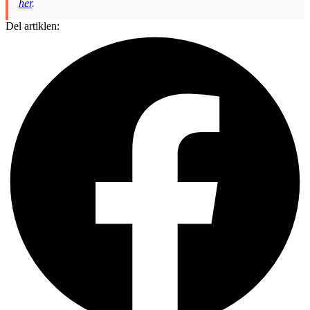
her
.
Del artiklen: