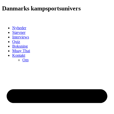
Videre
Danmarks kampsportsunivers
til
indhold
Nyheder
Stævner
Interviews
Quiz
Boksning
Muay Thai
Kontakt
Om