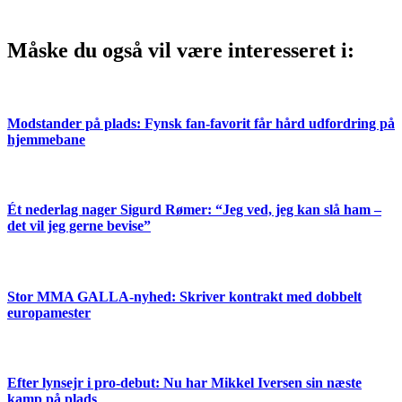
Måske du også vil være interesseret i:
Modstander på plads: Fynsk fan-favorit får hård udfordring på
hjemmebane
Ét nederlag nager Sigurd Rømer: “Jeg ved, jeg kan slå ham –
det vil jeg gerne bevise”
Stor MMA GALLA-nyhed: Skriver kontrakt med dobbelt
europamester
Efter lynsejr i pro-debut: Nu har Mikkel Iversen sin næste
kamp på plads