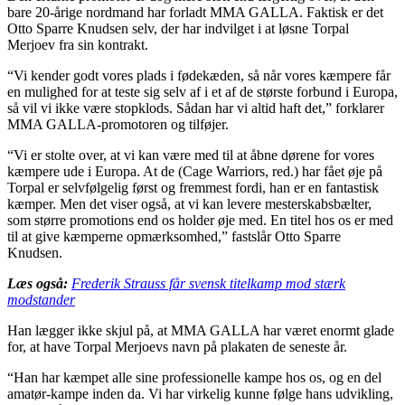
bare 20-årige nordmand har forladt MMA GALLA. Faktisk er det
Otto Sparre Knudsen selv, der har indvilget i at løsne Torpal
Merjoev fra sin kontrakt.
“Vi kender godt vores plads i fødekæden, så når vores kæmpere får
en mulighed for at teste sig selv af i et af de største forbund i Europa,
så vil vi ikke være stopklods. Sådan har vi altid haft det,” forklarer
MMA GALLA-promotoren og tilføjer.
“Vi er stolte over, at vi kan være med til at åbne dørene for vores
kæmpere ude i Europa. At de (Cage Warriors, red.) har fået øje på
Torpal er selvfølgelig først og fremmest fordi, han er en fantastisk
kæmper. Men det viser også, at vi kan levere mesterskabsbælter,
som større promotions end os holder øje med. En titel hos os er med
til at give kæmperne opmærksomhed,” fastslår Otto Sparre
Knudsen.
Læs også:
Frederik Strauss får svensk titelkamp mod stærk
modstander
Han lægger ikke skjul på, at MMA GALLA har været enormt glade
for, at have Torpal Merjoevs navn på plakaten de seneste år.
“Han har kæmpet alle sine professionelle kampe hos os, og en del
amatør-kampe inden da. Vi har virkelig kunne følge hans udvikling,