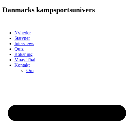
Videre
Danmarks kampsportsunivers
til
indhold
Nyheder
Stævner
Interviews
Quiz
Boksning
Muay Thai
Kontakt
Om