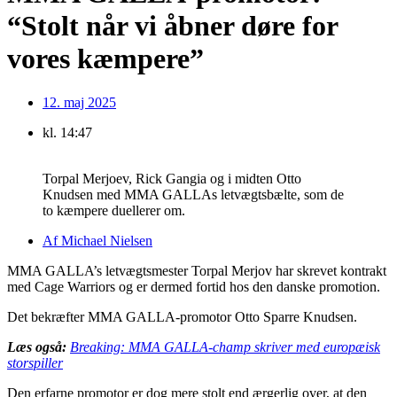
“Stolt når vi åbner døre for
vores kæmpere”
12. maj 2025
kl.
14:47
Torpal Merjoev, Rick Gangia og i midten Otto
Knudsen med MMA GALLAs letvægtsbælte, som de
to kæmpere duellerer om.
Af
Michael Nielsen
MMA GALLA’s letvægtsmester Torpal Merjov har skrevet kontrakt
med Cage Warriors og er dermed fortid hos den danske promotion.
Det bekræfter MMA GALLA-promotor Otto Sparre Knudsen.
Læs også:
Breaking: MMA GALLA-champ skriver med europæisk
storspiller
Den erfarne promotor er dog mere stolt end ærgerlig over, at den