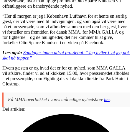
pressemøde, hvor man ifølge promotor Otto Sparre Knudsen vil
offentliggøre en banebrydende nyhed.
“Her til morgen er jeg i København Lufthavn for at hente en særlig
gæst, der vil være med til indvejningen. og som også vil være med
på et pressemøde, som vi afholder sammen med den her gæst, hvor
vi fortæller om fremtiden for dansk MMA, for MMA GALLA og
for fighterne – og de muligheder, det her kommer til at give,
fortæller Otto Sparre Knudsen i en video på Facebook.
Læs også:
Sandager inden udsat pro-debut: “Jeg hviler i, at jeg nok
skal nå toppen”
Hvem gæsten er og hvad det er for en nyhed, som MMA GALLA
vil afsløre, finder vi ud af klokken 15.00, hvor pressemødet afholdes
– et pressemøde, som Fighting.dk vil dække direkte fra Park Hotel i
Glostrup.
Få MMA-overblikket i vores månedlige nyhedsbrev
her
.
Del artiklen: