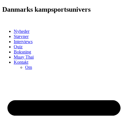
Videre
Danmarks kampsportsunivers
til
indhold
Nyheder
Stævner
Interviews
Quiz
Boksning
Muay Thai
Kontakt
Om