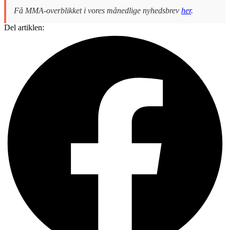
Få MMA-overblikket i vores månedlige nyhedsbrev
her
.
Del artiklen: