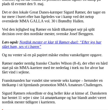
plads til eventet den 9. maj.
Det er den lokale Great Danes-kæmper Sigurd Rømer, der tager en
tur mere i buret efter han ligeledes var i kamp ved det netop
overståede MMA GALLA vol. 30 i Brøndby Hallen.
Ved den lejlighed tog Rømer en hårdt tilkæmpet sejr på split
decision over den nordiske mester, svenske Josef Berggren.
Læs også:
Nordisk mester er klar til Rømer-duel: “Efter jeg har
slået ham, ses vi i baren”
Og nu venter så en på papiret måske endnu vanskeligere opgave.
Rømer møder nemlig franske Charles Wilson (8-4), der efter en hård
start på sin MMA-karriere med tre nederlag i træk nu for alvor har
fået vind i sejlene.
Franskmanden har vundet sine seneste seks kampe – herunder en
titelkamp i sit hjemlands promotion MMA Amateurs Challengers.
Sigurd Rømers rekordliste er dog heller ikke at kimse af. Danskeren
har hentet 11 sejre i sine 14 amatørkampe og har blandt andet været
nordisk mester tidligere i karrieren.