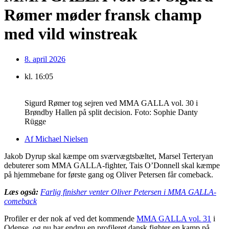
Rømer møder fransk champ
med vild winstreak
8. april 2026
kl.
16:05
Sigurd Rømer tog sejren ved MMA GALLA vol. 30 i
Brøndby Hallen på split decision. Foto: Sophie Danty
Rügge
Af
Michael Nielsen
Jakob Dyrup skal kæmpe om sværvægtsbæltet, Marsel Terteryan
debuterer som MMA GALLA-fighter, Tais O’Donnell skal kæmpe
på hjemmebane for første gang og Oliver Petersen får comeback.
Læs også:
Farlig finisher venter Oliver Petersen i MMA GALLA-
comeback
Profiler er der nok af ved det kommende
MMA GALLA vol. 31
i
Odense, og nu har endnu en profileret dansk fighter en kamp på