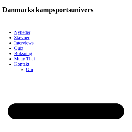
Videre
Danmarks kampsportsunivers
til
indhold
Nyheder
Stævner
Interviews
Quiz
Boksning
Muay Thai
Kontakt
Om