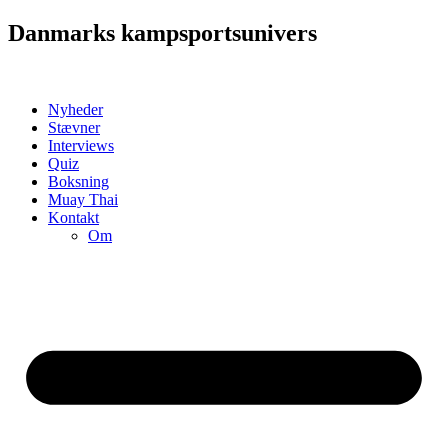
Videre
Danmarks kampsportsunivers
til
indhold
Nyheder
Stævner
Interviews
Quiz
Boksning
Muay Thai
Kontakt
Om