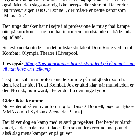
også. Men den slags gør mig ikke nervøs eller skræmt. Det er der,
jeg trives,” siger Tais O’ Donnell, der måske er bedre kendt som
‘Muay Tais’.
Den unge dansker har ni sejre i ni professionelle muay thai-kampe –
otte på knockouts – og han har terroriseret modstandere i både ind-
og udland.
Senest knockoutede han det britiske stortalent Dom Rode ved Total
Kombat i Olympia Theatre i Liverpool.
Læs også:
‘Muay Tais’ knockouter britisk stortalent på ét minut – nu
vil han have en titelkamp
“Jeg har skabt min professionelle karriere på muligheder som fx
dem, jeg har fået i Total Kombat. Jeg er altid klar, når muligheden er
der. No risk, no reward,” lyder det fra den unge fynbo.
Gider ikke kramme
Nu venter altså en ny udfordring for Tais O’Donnell, tager sin første
MMA-kamp i Sydbank Arena den 9. maj.
Det bliver dog en kamp med et særligt regelsæt. Det betyder blandt
andet, at der maksimalt tillades fem sekunders ground and pound –
altså slag mens kampen er på gulvet.