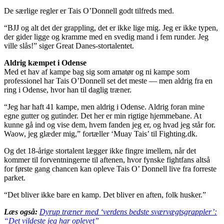
De særlige regler er Tais O’Donnell godt tilfreds med.
“BJJ og alt det der grappling, det er ikke lige mig. Jeg er ikke typen,
der gider ligge og kramme med en svedig mand i fem runder. Jeg
ville slås!” siger Great Danes-stortalentet.
Aldrig kæmpet i Odense
Med et hav af kampe bag sig som amatør og ni kampe som
professionel har Tais O’Donnell set det meste — men aldrig fra en
ring i Odense, hvor han til daglig træner.
“Jeg har haft 41 kampe, men aldrig i Odense. Aldrig foran mine
egne gutter og gutinder. Det her er min rigtige hjemmebane. At
kunne gå ind og vise dem, hvem fanden jeg er, og hvad jeg står for.
Waow, jeg glæder mig,” fortæller ‘Muay Tais’ til Fighting.dk.
Og det 18-årige stortalent lægger ikke fingre imellem, når det
kommer til forventningerne til aftenen, hvor fynske fightfans altså
for første gang chancen kan opleve Tais O’ Donnell live fra forreste
parket.
“Det bliver ikke bare en kamp. Det bliver en aften, folk husker.”
Læs også:
Dyrup træner med ‘verdens bedste sværvægtsgrappler’:
“Det vildeste jeg har oplevet”