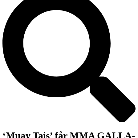
‘Muay Tais’ får MMA GALLA-