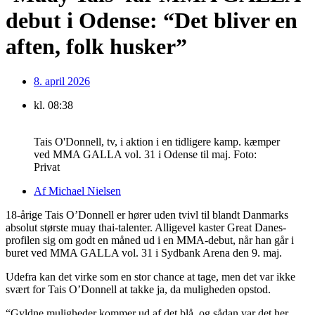
debut i Odense: “Det bliver en
aften, folk husker”
8. april 2026
kl.
08:38
Tais O'Donnell, tv, i aktion i en tidligere kamp. kæmper
ved MMA GALLA vol. 31 i Odense til maj. Foto:
Privat
Af
Michael Nielsen
18-årige Tais O’Donnell er hører uden tvivl til blandt Danmarks
absolut største muay thai-talenter. Alligevel kaster Great Danes-
profilen sig om godt en måned ud i en MMA-debut, når han går i
buret ved MMA GALLA vol. 31 i Sydbank Arena den 9. maj.
Udefra kan det virke som en stor chance at tage, men det var ikke
svært for Tais O’Donnell at takke ja, da muligheden opstod.
“Gyldne muligheder kommer ud af det blå, og sådan var det her