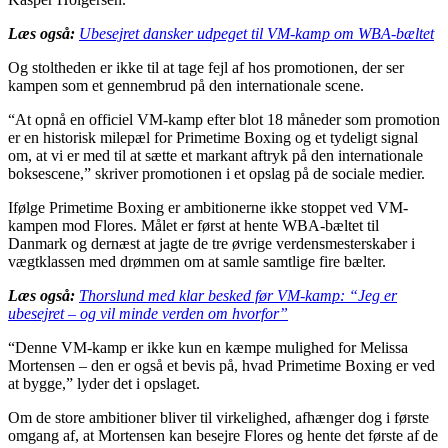
Læs også:
Ubesejret dansker udpeget til VM-kamp om WBA-bæltet
Og stoltheden er ikke til at tage fejl af hos promotionen, der ser
kampen som et gennembrud på den internationale scene.
“At opnå en officiel VM-kamp efter blot 18 måneder som promotion
er en historisk milepæl for Primetime Boxing og et tydeligt signal
om, at vi er med til at sætte et markant aftryk på den internationale
boksescene,” skriver promotionen i et opslag på de sociale medier.
Ifølge Primetime Boxing er ambitionerne ikke stoppet ved VM-
kampen mod Flores. Målet er først at hente WBA-bæltet til
Danmark og dernæst at jagte de tre øvrige verdensmesterskaber i
vægtklassen med drømmen om at samle samtlige fire bælter.
Læs også:
Thorslund med klar besked før VM-kamp: “Jeg er
ubesejret – og vil minde verden om hvorfor”
“Denne VM-kamp er ikke kun en kæmpe mulighed for Melissa
Mortensen – den er også et bevis på, hvad Primetime Boxing er ved
at bygge,” lyder det i opslaget.
Om de store ambitioner bliver til virkelighed, afhænger dog i første
omgang af, at Mortensen kan besejre Flores og hente det første af de