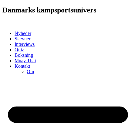
Videre
Danmarks kampsportsunivers
til
indhold
Nyheder
Stævner
Interviews
Quiz
Boksning
Muay Thai
Kontakt
Om