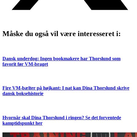
Måske du også vil være interesseret i:
Dansk underdog: Ingen bookmakere har Thorslund som
favorit før VM-braget
Fire VM-bælter på højkant: I nat kan Dina Thorslund skrive
dansk boksehistorie
Hvornår skal Dina Thorslund i ringen? Se det forventede
kamptidspunkt her