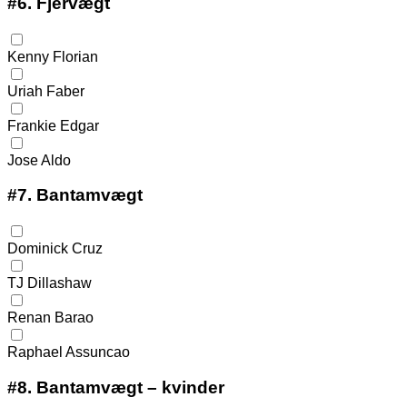
#6.
Fjervægt
Kenny Florian
Uriah Faber
Frankie Edgar
Jose Aldo
#7.
Bantamvægt
Dominick Cruz
TJ Dillashaw
Renan Barao
Raphael Assuncao
#8.
Bantamvægt – kvinder