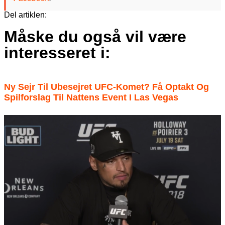
Del artiklen:
Måske du også vil være
interesseret i:
Ny Sejr Til Ubesejret UFC-Komet? Få Optakt Og
Spilforslag Til Nattens Event I Las Vegas