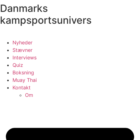
Danmarks
Videre
til
kampsportsunivers
indhold
Nyheder
Stævner
Interviews
Quiz
Boksning
Muay Thai
Kontakt
Om