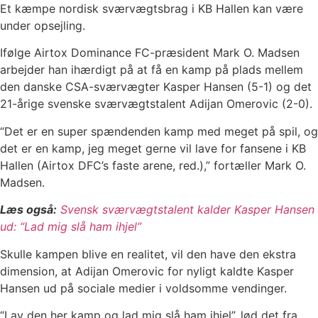
Et kæmpe nordisk sværvægtsbrag i KB Hallen kan være
under opsejling.
Ifølge Airtox Dominance FC-præsident Mark O. Madsen
arbejder han ihærdigt på at få en kamp på plads mellem
den danske CSA-sværvægter Kasper Hansen (5-1) og det
21-årige svenske sværvægtstalent Adijan Omerovic (2-0).
“Det er en super spændenden kamp med meget på spil, og
det er en kamp, jeg meget gerne vil lave for fansene i KB
Hallen (Airtox DFC’s faste arene, red.),” fortæller Mark O.
Madsen.
Læs også:
Svensk sværvægtstalent kalder Kasper Hansen
ud: “Lad mig slå ham ihjel”
Skulle kampen blive en realitet, vil den have den ekstra
dimension, at Adijan Omerovic for nyligt kaldte Kasper
Hansen ud på sociale medier i voldsomme vendinger.
“Lav den her kamp og lad mig slå ham ihjel”, lød det fra