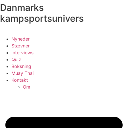
Danmarks
Videre
til
kampsportsunivers
indhold
Nyheder
Stævner
Interviews
Quiz
Boksning
Muay Thai
Kontakt
Om