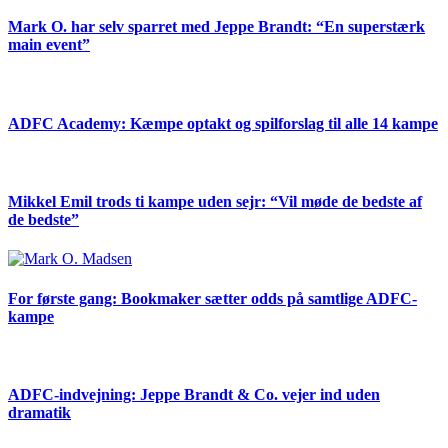
Mark O. har selv sparret med Jeppe Brandt: “En superstærk
main event”
ADFC Academy: Kæmpe optakt og spilforslag til alle 14 kampe
Mikkel Emil trods ti kampe uden sejr: “Vil møde de bedste af
de bedste”
For første gang: Bookmaker sætter odds på samtlige ADFC-
kampe
ADFC-indvejning: Jeppe Brandt & Co. vejer ind uden
dramatik