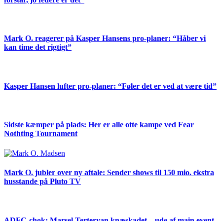
Mark O. reagerer på Kasper Hansens pro-planer: “Håber vi
kan time det rigtigt”
Kasper Hansen lufter pro-planer: “Føler det er ved at være tid”
Sidste kæmper på plads: Her er alle otte kampe ved Fear
Nothting Tournament
Mark O. jubler over ny aftale: Sender shows til 150 mio. ekstra
husstande på Pluto TV
ADFC-chok: Marsel Terteryan knæskadet – ude af main event