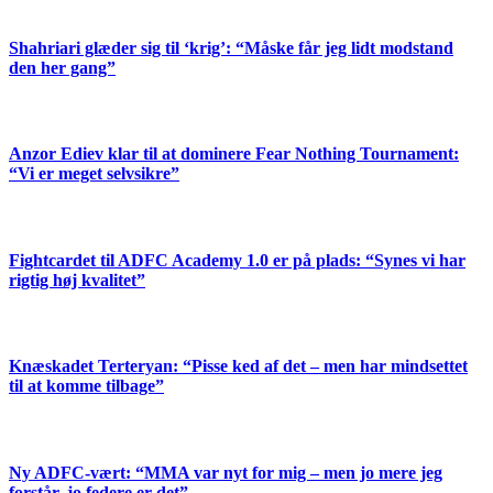
Shahriari glæder sig til ‘krig’: “Måske får jeg lidt modstand
den her gang”
Anzor Ediev klar til at dominere Fear Nothing Tournament:
“Vi er meget selvsikre”
Fightcardet til ADFC Academy 1.0 er på plads: “Synes vi har
rigtig høj kvalitet”
Knæskadet Terteryan: “Pisse ked af det – men har mindsettet
til at komme tilbage”
Ny ADFC-vært: “MMA var nyt for mig – men jo mere jeg
forstår, jo federe er det”