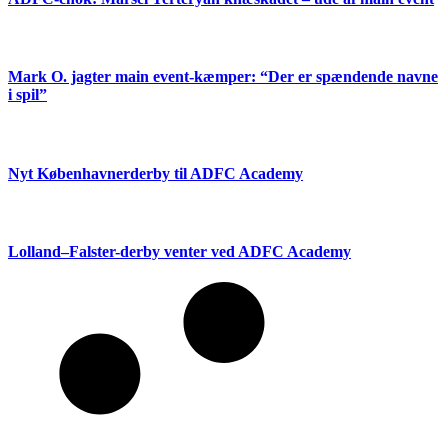
Mark O. jagter main event-kæmper: “Der er spændende navne
i spil”
Nyt Københavnerderby til ADFC Academy
Lolland–Falster-derby venter ved ADFC Academy