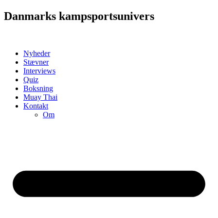
Videre
Danmarks kampsportsunivers
til
indhold
Nyheder
Stævner
Interviews
Quiz
Boksning
Muay Thai
Kontakt
Om