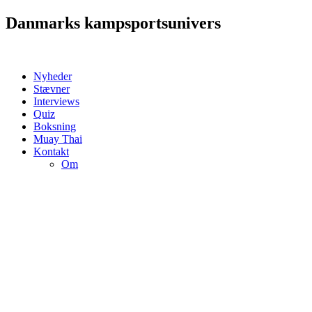
Videre
Danmarks kampsportsunivers
til
indhold
Nyheder
Stævner
Interviews
Quiz
Boksning
Muay Thai
Kontakt
Om