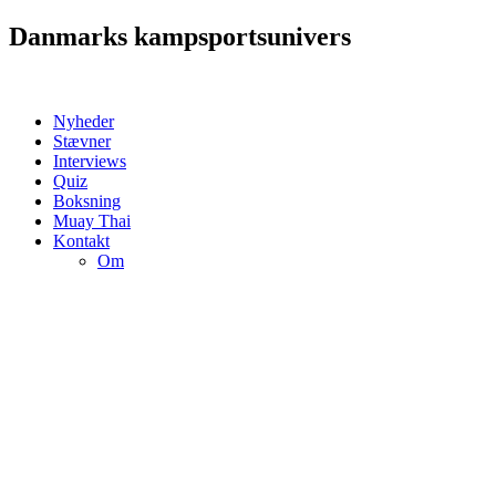
Videre
Danmarks kampsportsunivers
til
indhold
Nyheder
Stævner
Interviews
Quiz
Boksning
Muay Thai
Kontakt
Om