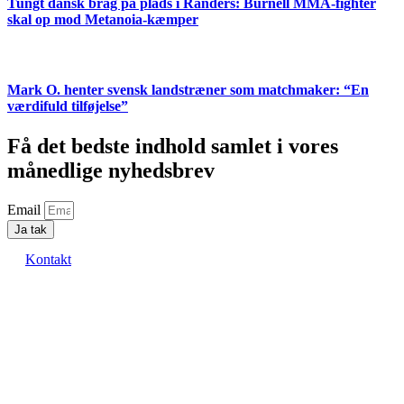
Tungt dansk brag på plads i Randers: Burnell MMA-fighter
skal op mod Metanoia-kæmper
Mark O. henter svensk landstræner som matchmaker: “En
værdifuld tilføjelse”
Få det bedste indhold samlet i vores
månedlige nyhedsbrev
Email
Ja tak
Kontakt