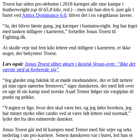
Troest har siden pro-debuten i 2018 kæmpet alle sine kampe i
featherweight
(op til 65,8 kilo, red.)
– men når han den 6. juni går i
buret ved
Airtox Dominance 6.0
, bliver det i en vægtklasse lavere.
“Ja, det bliver første gang, jeg kæmper i bantamweight. Jeg har leget
med tanken tidligere i karrieren,” fortæller Jonas Troest til
Fighting.dk.
At skulle veje ind fem kilo lettere end tidligere i karrieren, er ikke
noget, der bekymrer Troest.
Læs også:
Jonas Troest sliber øksen i ikonisk Vegas-gym: “Ikke det
værste sted at forberede sig”
“Jeg glæder mig faktisk til at møde modstandere, der er lidt tættere
på min egen størrelse fremover,” siger danskeren, der med lidt over
en uge til sin kamp mod norske Asad Temor følger sin vægtplan til
punkt og prikke.
“Vægten er lige, hvor den skal være her, og jeg føler hverken, jeg
har mistet styrke eller cardio ved at være lidt lettere end normalt,”
lyder det fra den rutinerede dansker.
Jonas Troest går ind til kampen mod Temor med fire sejre og seks
nederlag i sin pro-karriere. Senest danskeren var i buret, led han et