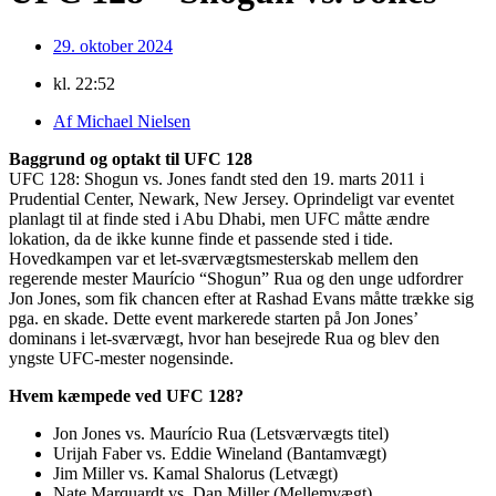
29. oktober 2024
kl.
22:52
Af
Michael Nielsen
Baggrund og optakt til UFC 128
UFC 128: Shogun vs. Jones fandt sted den 19. marts 2011 i
Prudential Center, Newark, New Jersey. Oprindeligt var eventet
planlagt til at finde sted i Abu Dhabi, men UFC måtte ændre
lokation, da de ikke kunne finde et passende sted i tide.
Hovedkampen var et let-sværvægtsmesterskab mellem den
regerende mester Maurício “Shogun” Rua og den unge udfordrer
Jon Jones, som fik chancen efter at Rashad Evans måtte trække sig
pga. en skade. Dette event markerede starten på Jon Jones’
dominans i let-sværvægt, hvor han besejrede Rua og blev den
yngste UFC-mester nogensinde.
Hvem kæmpede ved UFC 128?
Jon Jones vs. Maurício Rua (Letsværvægts titel)
Urijah Faber vs. Eddie Wineland (Bantamvægt)
Jim Miller vs. Kamal Shalorus (Letvægt)
Nate Marquardt vs. Dan Miller (Mellemvægt)