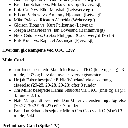
Brendan Schaub vs. Mirko Cro Cop (Sværvægt)
Luiz Cané vs. Eliot Marshall (Letsværvægt)
Edson Barboza vs. Anthony Njokuani (Letvægt)
Mike Pyle vs. Ricardo Almeida (Weltervægt)
Gleison Tibau vs. Kurt Pellegrino (Letvægt)
Joseph Benavidez vs. Ian Loveland (Bantamvægt)
Nick Catone vs. Costas Philippou (Catchweight 195 lb)
Erik Koch vs. Raphael Assunção (Fjervægt)
Hvordan gik kampene ved UFC 128?
Main Card
Jon Jones besejrede Maurício Rua via TKO (knæ og slag) i 3.
runde, 2:37 og blev den nye letsværvægtsmester.
Urijah Faber besejrede Eddie Wineland via enstemmig
afgørelse (29-28, 29-28, 29-28) efter 3 runder.
Jim Miller besejrede Kamal Shalorus via TKO (knæ og slag) i
3. runde, 2:15.
Nate Marquardt besejrede Dan Miller via enstemmig afgørelse
(30-27, 30-27, 30-27) efter 3 runder.
Brendan Schaub besejrede Mirko Cro Cop via KO (slag) i 3.
runde, 3:44.
Preliminary Card (Spike TV)