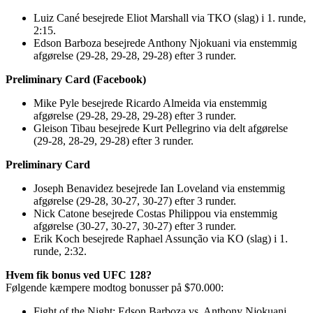
Luiz Cané besejrede Eliot Marshall via TKO (slag) i 1. runde,
2:15.
Edson Barboza besejrede Anthony Njokuani via enstemmig
afgørelse (29-28, 29-28, 29-28) efter 3 runder.
Preliminary Card (Facebook)
Mike Pyle besejrede Ricardo Almeida via enstemmig
afgørelse (29-28, 29-28, 29-28) efter 3 runder.
Gleison Tibau besejrede Kurt Pellegrino via delt afgørelse
(29-28, 28-29, 29-28) efter 3 runder.
Preliminary Card
Joseph Benavidez besejrede Ian Loveland via enstemmig
afgørelse (29-28, 30-27, 30-27) efter 3 runder.
Nick Catone besejrede Costas Philippou via enstemmig
afgørelse (30-27, 30-27, 30-27) efter 3 runder.
Erik Koch besejrede Raphael Assunção via KO (slag) i 1.
runde, 2:32.
Hvem fik bonus ved UFC 128?
Følgende kæmpere modtog bonusser på $70.000:
Fight of the Night: Edson Barboza vs. Anthony Njokuani