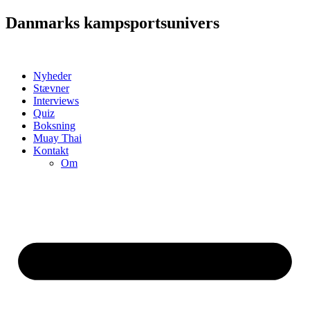
Videre
Danmarks kampsportsunivers
til
indhold
Nyheder
Stævner
Interviews
Quiz
Boksning
Muay Thai
Kontakt
Om