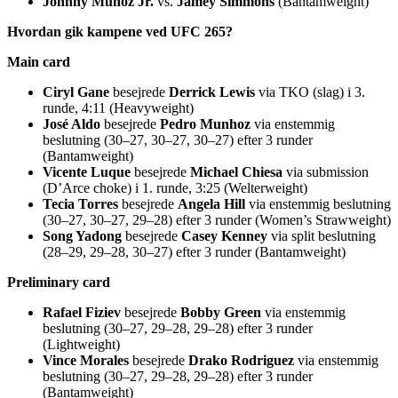
Johnny Muñoz Jr.
vs.
Jamey Simmons
(Bantamweight)
Hvordan gik kampene ved UFC 265?
Main card
Ciryl Gane
besejrede
Derrick Lewis
via TKO (slag) i 3.
runde, 4:11 (Heavyweight)
José Aldo
besejrede
Pedro Munhoz
via enstemmig
beslutning (30–27, 30–27, 30–27) efter 3 runder
(Bantamweight)
Vicente Luque
besejrede
Michael Chiesa
via submission
(D’Arce choke) i 1. runde, 3:25 (Welterweight)
Tecia Torres
besejrede
Angela Hill
via enstemmig beslutning
(30–27, 30–27, 29–28) efter 3 runder (Women’s Strawweight)
Song Yadong
besejrede
Casey Kenney
via split beslutning
(28–29, 29–28, 30–27) efter 3 runder (Bantamweight)
Preliminary card
Rafael Fiziev
besejrede
Bobby Green
via enstemmig
beslutning (30–27, 29–28, 29–28) efter 3 runder
(Lightweight)
Vince Morales
besejrede
Drako Rodriguez
via enstemmig
beslutning (30–27, 29–28, 29–28) efter 3 runder
(Bantamweight)