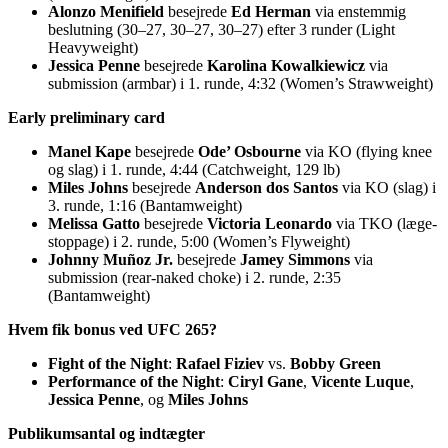
Alonzo Menifield
besejrede
Ed Herman
via enstemmig
beslutning (30–27, 30–27, 30–27) efter 3 runder (Light
Heavyweight)
Jessica Penne
besejrede
Karolina Kowalkiewicz
via
submission (armbar) i 1. runde, 4:32 (Women’s Strawweight)
Early preliminary card
Manel Kape
besejrede
Ode’ Osbourne
via KO (flying knee
og slag) i 1. runde, 4:44 (Catchweight, 129 lb)
Miles Johns
besejrede
Anderson dos Santos
via KO (slag) i
3. runde, 1:16 (Bantamweight)
Melissa Gatto
besejrede
Victoria Leonardo
via TKO (læge-
stoppage) i 2. runde, 5:00 (Women’s Flyweight)
Johnny Muñoz Jr.
besejrede
Jamey Simmons
via
submission (rear-naked choke) i 2. runde, 2:35
(Bantamweight)
Hvem fik bonus ved UFC 265?
Fight of the Night
:
Rafael Fiziev
vs.
Bobby Green
Performance of the Night
:
Ciryl Gane
,
Vicente Luque
,
Jessica Penne
, og
Miles Johns
Publikumsantal og indtægter