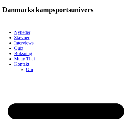
Videre
Danmarks kampsportsunivers
til
indhold
Nyheder
Stævner
Interviews
Quiz
Boksning
Muay Thai
Kontakt
Om