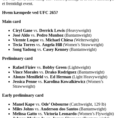
et fremtidigt event.
Hvem kæmpede ved UFC 265?
Main card
Ciryl Gane
vs.
Derrick Lewis
(Heavyweight)
José Aldo
vs.
Pedro Munhoz
(Bantamweight)
Vicente Luque
vs.
Michael Chiesa
(Welterweight)
Tecia Torres
vs.
Angela Hill
(Women’s Strawweight)
Song Yadong
vs.
Casey Kenney
(Bantamweight)
Preliminary card
Rafael Fiziev
vs.
Bobby Green
(Lightweight)
Vince Morales
vs.
Drako Rodriguez
(Bantamweight)
Alonzo Menifield
vs.
Ed Herman
(Light Heavyweight)
Jessica Penne
vs.
Karolina Kowalkiewicz
(Women’s
Strawweight)
Early preliminary card
Manel Kape
vs.
Ode’ Osbourne
(Catchweight, 129 lb)
Miles Johns
vs.
Anderson dos Santos
(Bantamweight)
Melissa Gatto
vs.
Victoria Leonardo
(Women’s Flyweight)