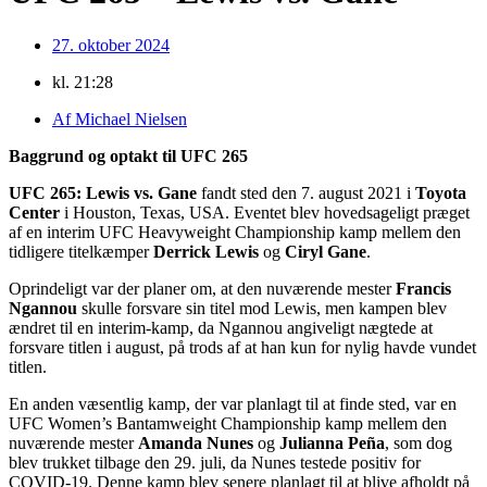
27. oktober 2024
kl.
21:28
Af
Michael Nielsen
Baggrund og optakt til UFC 265
UFC 265: Lewis vs. Gane
fandt sted den 7. august 2021 i
Toyota
Center
i Houston, Texas, USA. Eventet blev hovedsageligt præget
af en interim UFC Heavyweight Championship kamp mellem den
tidligere titelkæmper
Derrick Lewis
og
Ciryl Gane
.
Oprindeligt var der planer om, at den nuværende mester
Francis
Ngannou
skulle forsvare sin titel mod Lewis, men kampen blev
ændret til en interim-kamp, da Ngannou angiveligt nægtede at
forsvare titlen i august, på trods af at han kun for nylig havde vundet
titlen.
En anden væsentlig kamp, der var planlagt til at finde sted, var en
UFC Women’s Bantamweight Championship kamp mellem den
nuværende mester
Amanda Nunes
og
Julianna Peña
, som dog
blev trukket tilbage den 29. juli, da Nunes testede positiv for
COVID-19. Denne kamp blev senere planlagt til at blive afholdt på