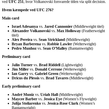
ved
UFC 251
, hvor Volkanovski forsvarede titlen via split decision.
Hvem kæmpede ved UFC 276?
Main card
Israel Adesanya
vs.
Jared Cannonier
(Middleweight titel)
Alexander Volkanovski
vs.
Max Holloway
(Featherweight
titel)
Alex Pereira
vs.
Sean Strickland
(Middleweight)
Bryan Barberena
vs.
Robbie Lawler
(Welterweight)
Pedro Munhoz
vs.
Sean O’Malley
(Bantamweight)
Preliminary card
Jalin Turner
vs.
Brad Riddell
(Lightweight)
Jim Miller
vs.
Donald Cerrone
(Welterweight)
Ian Garry
vs.
Gabriel Green
(Welterweight)
Dricus du Plessis
vs.
Brad Tavares
(Middleweight)
Early preliminary card
André Muniz
vs.
Uriah Hall
(Middleweight)
Maycee Barber
vs.
Jessica Eye
(Women’s Flyweight)
Julija Stoliarenko
vs.
Jessica-Rose Clark
(Women’s
Bantamweight)