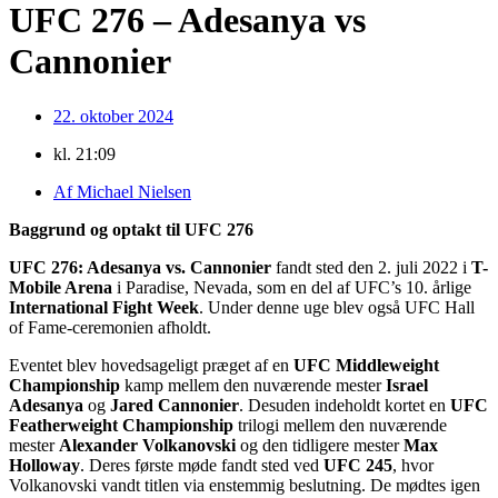
UFC 276 – Adesanya vs
Cannonier
22. oktober 2024
kl.
21:09
Af
Michael Nielsen
Baggrund og optakt til UFC 276
UFC 276: Adesanya vs. Cannonier
fandt sted den 2. juli 2022 i
T-
Mobile Arena
i Paradise, Nevada, som en del af UFC’s 10. årlige
International Fight Week
. Under denne uge blev også UFC Hall
of Fame-ceremonien afholdt.
Eventet blev hovedsageligt præget af en
UFC Middleweight
Championship
kamp mellem den nuværende mester
Israel
Adesanya
og
Jared Cannonier
. Desuden indeholdt kortet en
UFC
Featherweight Championship
trilogi mellem den nuværende
mester
Alexander Volkanovski
og den tidligere mester
Max
Holloway
. Deres første møde fandt sted ved
UFC 245
, hvor
Volkanovski vandt titlen via enstemmig beslutning. De mødtes igen