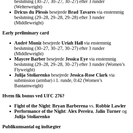
beslutning (30–27, 30–27, 30–27) efter 3 runder
(Welterweight)
Dricus du Plessis
besejrede
Brad Tavares
via enstemmig
beslutning (29–28, 29–28, 29–28) efter 3 runder
(Middleweight)
Early preliminary card
André Muniz
besejrede
Uriah Hall
via enstemmig
beslutning (30–27, 30–27, 30–27) efter 3 runder
(Middleweight)
Maycee Barber
besejrede
Jessica Eye
via enstemmig
beslutning (29–28, 29–28, 30–27) efter 3 runder (Women’s
Flyweight)
Julija Stoliarenko
besejrede
Jessica-Rose Clark
via
submission (armbar) i 1. runde, 0:42 (Women’s
Bantamweight)
Hvem fik bonus ved UFC 276?
Fight of the Night
:
Bryan Barberena
vs.
Robbie Lawler
Performance of the Night
:
Alex Pereira
,
Jalin Turner
og
Julija Stoliarenko
Publikumsantal og indtægter