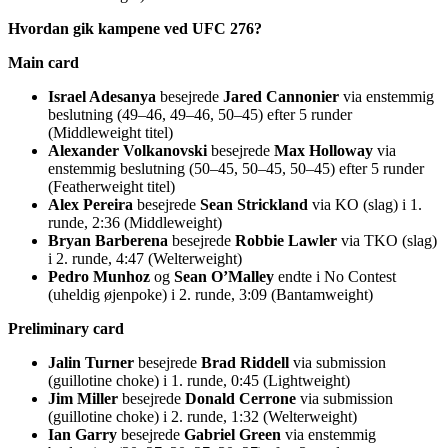
Hvordan gik kampene ved UFC 276?
Main card
Israel Adesanya
besejrede
Jared Cannonier
via enstemmig
beslutning (49–46, 49–46, 50–45) efter 5 runder
(Middleweight titel)
Alexander Volkanovski
besejrede
Max Holloway
via
enstemmig beslutning (50–45, 50–45, 50–45) efter 5 runder
(Featherweight titel)
Alex Pereira
besejrede
Sean Strickland
via KO (slag) i 1.
runde, 2:36 (Middleweight)
Bryan Barberena
besejrede
Robbie Lawler
via TKO (slag)
i 2. runde, 4:47 (Welterweight)
Pedro Munhoz
og
Sean O’Malley
endte i No Contest
(uheldig øjenpoke) i 2. runde, 3:09 (Bantamweight)
Preliminary card
Jalin Turner
besejrede
Brad Riddell
via submission
(guillotine choke) i 1. runde, 0:45 (Lightweight)
Jim Miller
besejrede
Donald Cerrone
via submission
(guillotine choke) i 2. runde, 1:32 (Welterweight)
Ian Garry
besejrede
Gabriel Green
via enstemmig