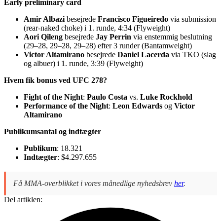
Early preliminary card
Amir Albazi
besejrede
Francisco Figueiredo
via submission
(rear-naked choke) i 1. runde, 4:34 (Flyweight)
Aori Qileng
besejrede
Jay Perrin
via enstemmig beslutning
(29–28, 29–28, 29–28) efter 3 runder (Bantamweight)
Victor Altamirano
besejrede
Daniel Lacerda
via TKO (slag
og albuer) i 1. runde, 3:39 (Flyweight)
Hvem fik bonus ved UFC 278?
Fight of the Night
:
Paulo Costa
vs.
Luke Rockhold
Performance of the Night
:
Leon Edwards
og
Victor
Altamirano
Publikumsantal og indtægter
Publikum
: 18.321
Indtægter
: $4.297.655
Få MMA-overblikket i vores månedlige nyhedsbrev
her
.
Del artiklen: