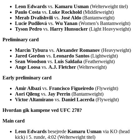
Leon Edwards
vs.
Kamaru Usman
(Welterweight titel)
Paulo Costa
vs.
Luke Rockhold
(Middleweight)
Merab Dvalishvili
vs.
José Aldo
(Bantamweight)
Lucie Pudilová
vs.
Wu Yanan
(Women’s Bantamweight)
Tyson Pedro
vs.
Harry Hunsucker
(Light Heavyweight)
Preliminary card
Marcin Tybura
vs.
Alexander Romanov
(Heavyweight)
Jared Gordon
vs.
Leonardo Santos
(Lightweight)
Sean Woodson
vs.
Luis Saldaña
(Featherweight)
Ange Loosa
vs.
A.J. Fletcher
(Welterweight)
Early preliminary card
Amir Albazi
vs.
Francisco Figueiredo
(Flyweight)
Aori Qileng
vs.
Jay Perrin
(Bantamweight)
Victor Altamirano
vs.
Daniel Lacerda
(Flyweight)
Hvordan gik kampene ved UFC 278?
Main card
Leon Edwards
besejrede
Kamaru Usman
via KO (head
kick) i 5. runde, 4:02 (Welterweight titel)