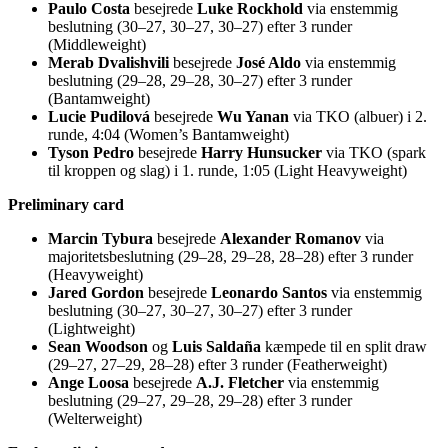
Paulo Costa
besejrede
Luke Rockhold
via enstemmig
beslutning (30–27, 30–27, 30–27) efter 3 runder
(Middleweight)
Merab Dvalishvili
besejrede
José Aldo
via enstemmig
beslutning (29–28, 29–28, 30–27) efter 3 runder
(Bantamweight)
Lucie Pudilová
besejrede
Wu Yanan
via TKO (albuer) i 2.
runde, 4:04 (Women’s Bantamweight)
Tyson Pedro
besejrede
Harry Hunsucker
via TKO (spark
til kroppen og slag) i 1. runde, 1:05 (Light Heavyweight)
Preliminary card
Marcin Tybura
besejrede
Alexander Romanov
via
majoritetsbeslutning (29–28, 29–28, 28–28) efter 3 runder
(Heavyweight)
Jared Gordon
besejrede
Leonardo Santos
via enstemmig
beslutning (30–27, 30–27, 30–27) efter 3 runder
(Lightweight)
Sean Woodson
og
Luis Saldaña
kæmpede til en split draw
(29–27, 27–29, 28–28) efter 3 runder (Featherweight)
Ange Loosa
besejrede
A.J. Fletcher
via enstemmig
beslutning (29–27, 29–28, 29–28) efter 3 runder
(Welterweight)