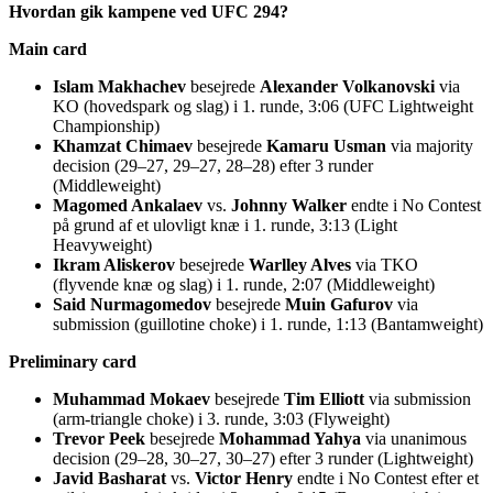
Hvordan gik kampene ved UFC 294?
Main card
Islam Makhachev
besejrede
Alexander Volkanovski
via
KO (hovedspark og slag) i 1. runde, 3:06 (UFC Lightweight
Championship)
Khamzat Chimaev
besejrede
Kamaru Usman
via majority
decision (29–27, 29–27, 28–28) efter 3 runder
(Middleweight)
Magomed Ankalaev
vs.
Johnny Walker
endte i No Contest
på grund af et ulovligt knæ i 1. runde, 3:13 (Light
Heavyweight)
Ikram Aliskerov
besejrede
Warlley Alves
via TKO
(flyvende knæ og slag) i 1. runde, 2:07 (Middleweight)
Said Nurmagomedov
besejrede
Muin Gafurov
via
submission (guillotine choke) i 1. runde, 1:13 (Bantamweight)
Preliminary card
Muhammad Mokaev
besejrede
Tim Elliott
via submission
(arm-triangle choke) i 3. runde, 3:03 (Flyweight)
Trevor Peek
besejrede
Mohammad Yahya
via unanimous
decision (29–28, 30–27, 30–27) efter 3 runder (Lightweight)
Javid Basharat
vs.
Victor Henry
endte i No Contest efter et