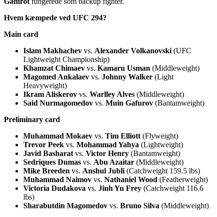
Gamrot
fungerede som backup fighter.
Hvem kæmpede ved UFC 294?
Main card
Islam Makhachev
vs.
Alexander Volkanovski
(UFC
Lightweight Championship)
Khamzat Chimaev
vs.
Kamaru Usman
(Middleweight)
Magomed Ankalaev
vs.
Johnny Walker
(Light
Heavyweight)
Ikram Aliskerov
vs.
Warlley Alves
(Middleweight)
Said Nurmagomedov
vs.
Muin Gafurov
(Bantamweight)
Preliminary card
Muhammad Mokaev
vs.
Tim Elliott
(Flyweight)
Trevor Peek
vs.
Mohammad Yahya
(Lightweight)
Javid Basharat
vs.
Victor Henry
(Bantamweight)
Sedriques Dumas
vs.
Abu Azaitar
(Middleweight)
Mike Breeden
vs.
Anshul Jubli
(Catchweight 159.5 lbs)
Muhammad Naimov
vs.
Nathaniel Wood
(Featherweight)
Victoria Dudakova
vs.
Jinh Yu Frey
(Catchweight 116.6
lbs)
Sharabutdin Magomedov
vs.
Bruno Silva
(Middleweight)