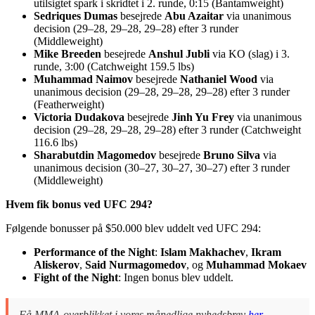
utilsigtet spark i skridtet i 2. runde, 0:15 (Bantamweight)
Sedriques Dumas
besejrede
Abu Azaitar
via unanimous
decision (29–28, 29–28, 29–28) efter 3 runder
(Middleweight)
Mike Breeden
besejrede
Anshul Jubli
via KO (slag) i 3.
runde, 3:00 (Catchweight 159.5 lbs)
Muhammad Naimov
besejrede
Nathaniel Wood
via
unanimous decision (29–28, 29–28, 29–28) efter 3 runder
(Featherweight)
Victoria Dudakova
besejrede
Jinh Yu Frey
via unanimous
decision (29–28, 29–28, 29–28) efter 3 runder (Catchweight
116.6 lbs)
Sharabutdin Magomedov
besejrede
Bruno Silva
via
unanimous decision (30–27, 30–27, 30–27) efter 3 runder
(Middleweight)
Hvem fik bonus ved UFC 294?
Følgende bonusser på $50.000 blev uddelt ved UFC 294:
Performance of the Night
:
Islam Makhachev
,
Ikram
Aliskerov
,
Said Nurmagomedov
, og
Muhammad Mokaev
Fight of the Night
: Ingen bonus blev uddelt.
Få MMA-overblikket i vores månedlige nyhedsbrev
her
.