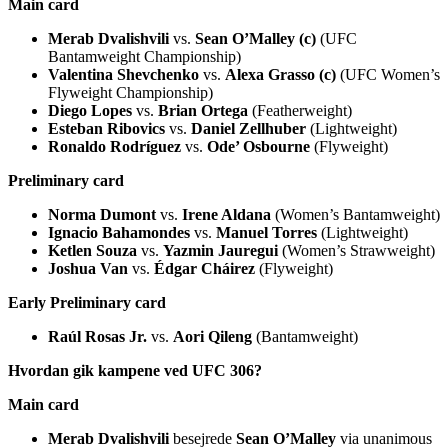
Main card
Merab Dvalishvili
vs.
Sean O’Malley (c)
(UFC
Bantamweight Championship)
Valentina Shevchenko
vs.
Alexa Grasso (c)
(UFC Women’s
Flyweight Championship)
Diego Lopes
vs.
Brian Ortega
(Featherweight)
Esteban Ribovics
vs.
Daniel Zellhuber
(Lightweight)
Ronaldo Rodríguez
vs.
Ode’ Osbourne
(Flyweight)
Preliminary card
Norma Dumont
vs.
Irene Aldana
(Women’s Bantamweight)
Ignacio Bahamondes
vs.
Manuel Torres
(Lightweight)
Ketlen Souza
vs.
Yazmin Jauregui
(Women’s Strawweight)
Joshua Van
vs.
Édgar Cháirez
(Flyweight)
Early Preliminary card
Raúl Rosas Jr.
vs.
Aori Qileng
(Bantamweight)
Hvordan gik kampene ved UFC 306?
Main card
Merab Dvalishvili
besejrede
Sean O’Malley
via unanimous