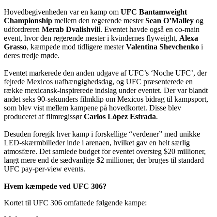
Hovedbegivenheden var en kamp om
UFC Bantamweight
Championship
mellem den regerende mester
Sean O’Malley
og
udfordreren
Merab Dvalishvili
. Eventet havde også en co-main
event, hvor den regerende mester i kvindernes flyweight,
Alexa
Grasso
, kæmpede mod tidligere mester
Valentina Shevchenko
i
deres tredje møde.
Eventet markerede den anden udgave af UFC’s ‘Noche UFC’, der
fejrede Mexicos uafhængighedsdag, og UFC præsenterede en
række mexicansk-inspirerede indslag under eventet. Der var blandt
andet seks 90-sekunders filmklip om Mexicos bidrag til kampsport,
som blev vist mellem kampene på hovedkortet. Disse blev
produceret af filmregissør
Carlos López Estrada
.
Desuden foregik hver kamp i forskellige “verdener” med unikke
LED-skærmbilleder inde i arenaen, hvilket gav en helt særlig
atmosfære. Det samlede budget for eventet oversteg $20 millioner,
langt mere end de sædvanlige $2 millioner, der bruges til standard
UFC pay-per-view events.
Hvem kæmpede ved UFC 306?
Kortet til UFC 306 omfattede følgende kampe: