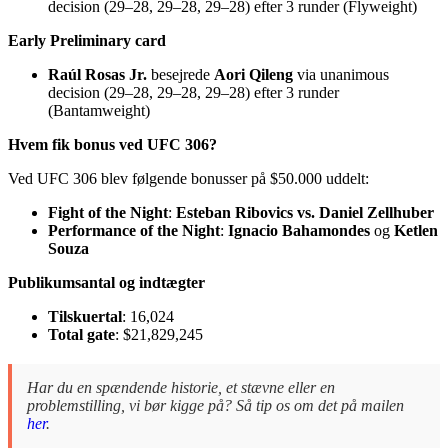
decision (29–28, 29–28, 29–28) efter 3 runder (Flyweight)
Early Preliminary card
Raúl Rosas Jr.
besejrede
Aori Qileng
via unanimous
decision (29–28, 29–28, 29–28) efter 3 runder
(Bantamweight)
Hvem fik bonus ved UFC 306?
Ved UFC 306 blev følgende bonusser på $50.000 uddelt:
Fight of the Night
:
Esteban Ribovics vs. Daniel Zellhuber
Performance of the Night
:
Ignacio Bahamondes
og
Ketlen
Souza
Publikumsantal og indtægter
Tilskuertal
: 16,024
Total gate
: $21,829,245
Har du en spændende historie, et stævne eller en
problemstilling, vi bør kigge på? Så tip os om det på mailen
her
.