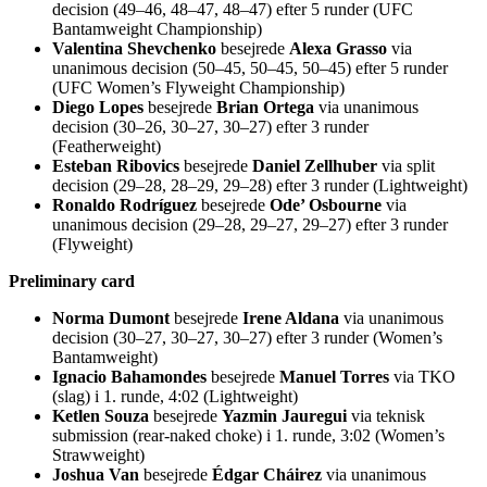
decision (49–46, 48–47, 48–47) efter 5 runder (UFC
Bantamweight Championship)
Valentina Shevchenko
besejrede
Alexa Grasso
via
unanimous decision (50–45, 50–45, 50–45) efter 5 runder
(UFC Women’s Flyweight Championship)
Diego Lopes
besejrede
Brian Ortega
via unanimous
decision (30–26, 30–27, 30–27) efter 3 runder
(Featherweight)
Esteban Ribovics
besejrede
Daniel Zellhuber
via split
decision (29–28, 28–29, 29–28) efter 3 runder (Lightweight)
Ronaldo Rodríguez
besejrede
Ode’ Osbourne
via
unanimous decision (29–28, 29–27, 29–27) efter 3 runder
(Flyweight)
Preliminary card
Norma Dumont
besejrede
Irene Aldana
via unanimous
decision (30–27, 30–27, 30–27) efter 3 runder (Women’s
Bantamweight)
Ignacio Bahamondes
besejrede
Manuel Torres
via TKO
(slag) i 1. runde, 4:02 (Lightweight)
Ketlen Souza
besejrede
Yazmin Jauregui
via teknisk
submission (rear-naked choke) i 1. runde, 3:02 (Women’s
Strawweight)
Joshua Van
besejrede
Édgar Cháirez
via unanimous