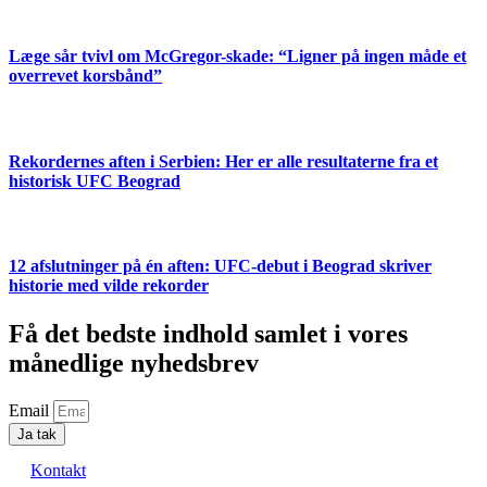
Læge sår tvivl om McGregor-skade: “Ligner på ingen måde et
overrevet korsbånd”
Rekordernes aften i Serbien: Her er alle resultaterne fra et
historisk UFC Beograd
12 afslutninger på én aften: UFC-debut i Beograd skriver
historie med vilde rekorder
Få det bedste indhold samlet i vores
månedlige nyhedsbrev
Email
Ja tak
Kontakt