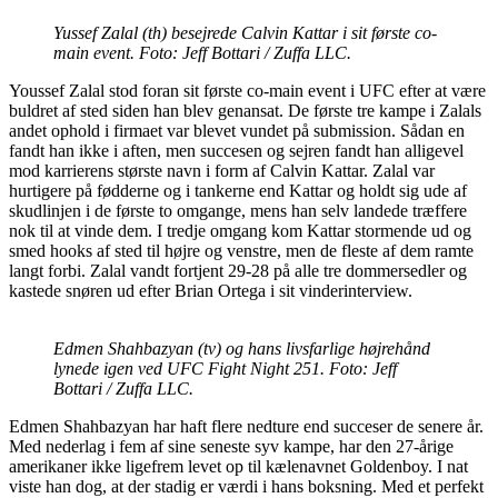
Yussef Zalal (th) besejrede Calvin Kattar i sit første co-
main event. Foto: Jeff Bottari / Zuffa LLC.
Youssef Zalal stod foran sit første co-main event i UFC efter at være
buldret af sted siden han blev genansat. De første tre kampe i Zalals
andet ophold i firmaet var blevet vundet på submission. Sådan en
fandt han ikke i aften, men succesen og sejren fandt han alligevel
mod karrierens største navn i form af Calvin Kattar. Zalal var
hurtigere på fødderne og i tankerne end Kattar og holdt sig ude af
skudlinjen i de første to omgange, mens han selv landede træffere
nok til at vinde dem. I tredje omgang kom Kattar stormende ud og
smed hooks af sted til højre og venstre, men de fleste af dem ramte
langt forbi. Zalal vandt fortjent 29-28 på alle tre dommersedler og
kastede snøren ud efter Brian Ortega i sit vinderinterview.
Edmen Shahbazyan (tv) og hans livsfarlige højrehånd
lynede igen ved UFC Fight Night 251. Foto: Jeff
Bottari / Zuffa LLC.
Edmen Shahbazyan har haft flere nedture end succeser de senere år.
Med nederlag i fem af sine seneste syv kampe, har den 27-årige
amerikaner ikke ligefrem levet op til kælenavnet Goldenboy. I nat
viste han dog, at der stadig er værdi i hans boksning. Med et perfekt