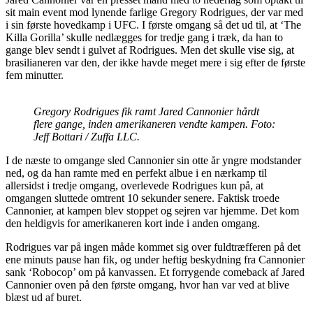
sit main event mod lynende farlige Gregory Rodrigues, der var med
i sin første hovedkamp i UFC. I første omgang så det ud til, at ‘The
Killa Gorilla’ skulle nedlægges for tredje gang i træk, da han to
gange blev sendt i gulvet af Rodrigues. Men det skulle vise sig, at
brasilianeren var den, der ikke havde meget mere i sig efter de første
fem minutter.
Gregory Rodrigues fik ramt Jared Cannonier hårdt
flere gange, inden amerikaneren vendte kampen. Foto:
Jeff Bottari / Zuffa LLC.
I de næste to omgange sled Cannonier sin otte år yngre modstander
ned, og da han ramte med en perfekt albue i en nærkamp til
allersidst i tredje omgang, overlevede Rodrigues kun på, at
omgangen sluttede omtrent 10 sekunder senere. Faktisk troede
Cannonier, at kampen blev stoppet og sejren var hjemme. Det kom
den heldigvis for amerikaneren kort inde i anden omgang.
Rodrigues var på ingen måde kommet sig over fuldtræfferen på det
ene minuts pause han fik, og under heftig beskydning fra Cannonier
sank ‘Robocop’ om på kanvassen. Et forrygende comeback af Jared
Cannonier oven på den første omgang, hvor han var ved at blive
blæst ud af buret.