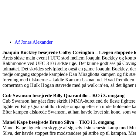
Af
Jonas Alexander
Joaquin Buckley besejrede Colby Covington – Lægen stoppede 
Årets sidste main event i UFC stod mellem Joaquin Buckley og kontro
Rakhmonov ved UFC 310 i sidste uge. Det kunne godt ses på Covington
udmattet. Det skyldes selvfølgelig også en game Joaquin Buckley, der s
tredje omgang stoppede kamplede Dan Miragliotta kampen og fik stæv
forening med tilskuerne – kaldte Kamaru Usman ud. Hvad fremtiden byd
cornerman og Hulk Hogan stavrede med på walk-in’en, så det ligner e
Cub Swanson besejrede Billy Quarantillo – KO i 3. omgang
Cub Swanson har gået flere skridt i MMA-buret end de fleste fightere,
fighteren Billy Quarrantillo i tredje omgang efter en underholdende k
Efter kampen afslørede Swanson, at han havde lovet sin kone, som var me
Manel Kape besejrede Bruno Silva – TKO i 3. omgang
Manel Kape lignede en skygge af sig selv i sin seneste kamp mod Muh
Silva, der havde stoppet fire modstandere på stribe op til kampen. Men