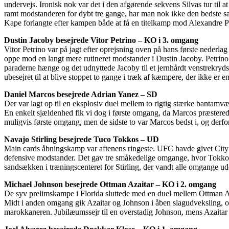
undervejs. Ironisk nok var det i den afgørende sekvens Silvas tur til at
ramt modstanderen for dybt tre gange, har man nok ikke den bedste s
Kape forlangte efter kampen både at få en titelkamp mod Alexandre Pa
Dustin Jacoby besejrede Vitor Petrino – KO i 3. omgang
Vitor Petrino var på jagt efter oprejsning oven på hans første nederlag
oppe mod en langt mere rutineret modstander i Dustin Jacoby. Petrino 
paraderne hænge og det udnyttede Jacoby til et jernhårdt venstrekryds. B
ubesejret til at blive stoppet to gange i træk af kæmpere, der ikke er en 
Daniel Marcos besejrede Adrian Yanez – SD
Der var lagt op til en eksplosiv duel mellem to rigtig stærke bantam
En enkelt sjældenhed fik vi dog i første omgang, da Marcos præstered
muligvis første omgang, men de sidste to var Marcos bedst i, og derfor
Navajo Stirling besejrede Tuco Tokkos – UD
Main cards åbningskamp var aftenens ringeste. UFC havde givet City 
defensive modstander. Det gav tre småkedelige omgange, hvor Tokkos en
sandsækken i træningscenteret for Stirling, der vandt alle omgange ude
Michael Johnson besejrede Ottman Azaitar – KO i 2. omgang
De syv prelimskampe i Florida sluttede med en duel mellem Ottman A
Midt i anden omgang gik Azaitar og Johnson i åben slagudveksling, og
marokkaneren. Jubilæumssejr til en overstadig Johnson, mens Azaitar b