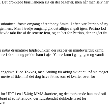
et. Det brokkede brasilianeren sig en del bagefter, men når man selv har
ev submittet i første omgang af Anthony Smith. I aften var Petrino på ny
gennem. Men i tredje omgang gik det alligevel galt igen. Petrino lod
avde tabt fire af de seneste fem, og en bet for Petrino, der er gået fra
de rigtig dramatiske højdepunkter, der skaber en mindeværdig kamp.
z i skridtet og prikke ham i øjet. Yanez kom i gang igen og vandt
engelske Tuco Tokkos, men Stirling fik aldrig skudt hul på sin meget
meste af tiden må det dog have føltes som et kvarter over for
 for UFC i en 15-årig MMA-karriere, og det markerede han med stil.
rag af et højrehook, der fuldstændig slukkede lyset for
ver.