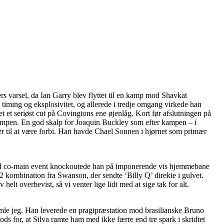
 varsel, da Ian Garry blev flyttet til en kamp mod Shavkat
ming og eksplosivitet, og allerede i tredje omgang virkede han
t et seriøst cut på Covingtons ene øjenlåg. Kort før afslutningen på
ampen. En god skalp for Joaquin Buckley som efter kampen – i
er til at være forbi. Han havde Chael Sonnen i hjørnet som primær
ida. I co-main event knockoutede han på imponerende vis hjemmebane
2 kombination fra Swanson, der sendte ‘Billy Q’ direkte i gulvet.
lt overbevist, så vi venter lige lidt med at sige tak for alt.
mle jeg. Han leverede en pragtpræstation mod brasilianske Bruno
ods for, at Silva ramte ham med ikke færre end tre spark i skridtet