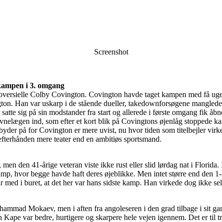
Screenshot
kampen i 3. omgang
versielle Colby Covington. Covington havde taget kampen med få ugers
. Han var uskarp i de stående dueller, takedownforsøgene manglede ti
atte sig på sin modstander fra start og allerede i første omgang fik åbne
nelægen ind, som efter et kort blik på Covingtons øjenlåg stoppede k
er på for Covington er mere uvist, nu hvor tiden som titelbejler virk
fterhånden mere teater end en ambitiøs sportsmand.
 men den 41-årige veteran viste ikke rust eller slid lørdag nat i Flor
amp, hvor begge havde haft deres øjeblikke. Men intet større end den 1-
d i buret, at det her var hans sidste kamp. Han virkede dog ikke selv he
ammad Mokaev, men i aften fra angoleseren i den grad tilbage i sit ga
 Kape var bedre, hurtigere og skarpere hele vejen igennem. Det er til tr