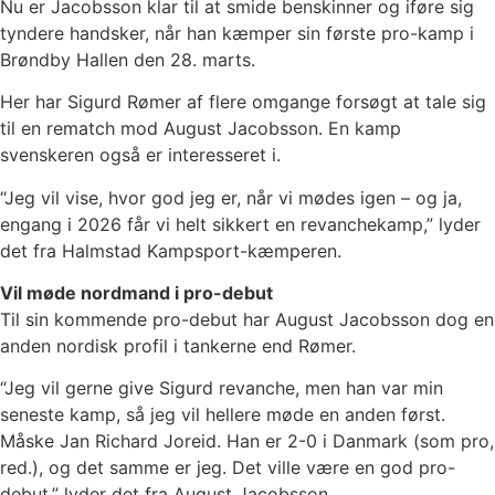
Nu er Jacobsson klar til at smide benskinner og iføre sig
tyndere handsker, når han kæmper sin første pro-kamp i
Brøndby Hallen den 28. marts.
Her har Sigurd Rømer af flere omgange forsøgt at tale sig
til en rematch mod August Jacobsson. En kamp
svenskeren også er interesseret i.
“Jeg vil vise, hvor god jeg er, når vi mødes igen – og ja,
engang i 2026 får vi helt sikkert en revanchekamp,” lyder
det fra Halmstad Kampsport-kæmperen.
Vil møde nordmand i pro-debut
Til sin kommende pro-debut har August Jacobsson dog en
anden nordisk profil i tankerne end Rømer.
“Jeg vil gerne give Sigurd revanche, men han var min
seneste kamp, så jeg vil hellere møde en anden først.
Måske Jan Richard Joreid. Han er 2-0 i Danmark (som pro,
red.), og det samme er jeg. Det ville være en god pro-
debut,” lyder det fra August Jacobsson.