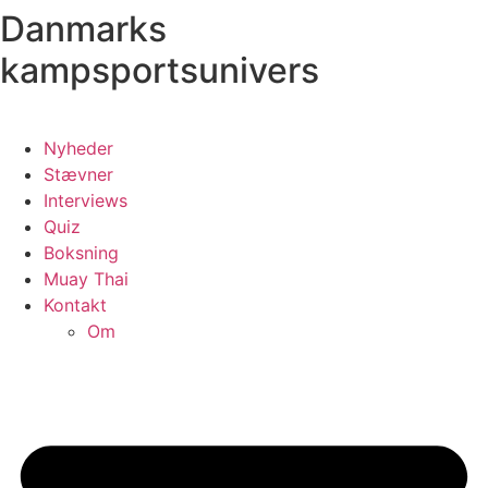
Danmarks
Videre
til
kampsportsunivers
indhold
Nyheder
Stævner
Interviews
Quiz
Boksning
Muay Thai
Kontakt
Om