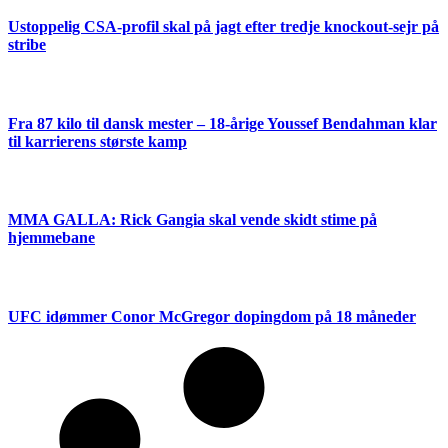
Ustoppelig CSA-profil skal på jagt efter tredje knockout-sejr på
stribe
Fra 87 kilo til dansk mester – 18-årige Youssef Bendahman klar
til karrierens største kamp
MMA GALLA: Rick Gangia skal vende skidt stime på
hjemmebane
UFC idømmer Conor McGregor dopingdom på 18 måneder