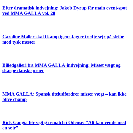
Efter dramatisk indvejning: Jakob Dyrup får main event-spot
ved MMA GALLA vol. 28
Caroline Møller skal i kamp igen: Jagter tredje sejr på stribe
mod tysk mester
Billedgalleri fra MMA GALLA-indvejning: Misset vægt og
skarpe danske proer
MMA GALLA: Spansk titeludfordrer misser vægt – kan ikke
blive champ
Rick Gangia før vigtig rematch i Odense: “Alt kan vende med
en sejr”