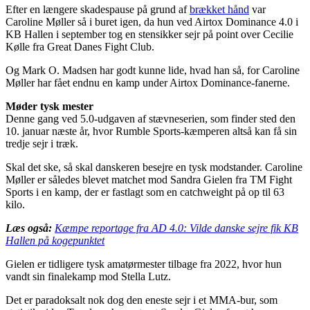
Efter en længere skadespause på grund af
brækket hånd
var
Caroline Møller så i buret igen, da hun ved Airtox Dominance 4.0 i
KB Hallen i september tog en stensikker sejr på point over Cecilie
Kølle fra Great Danes Fight Club.
Og Mark O. Madsen har godt kunne lide, hvad han så, for Caroline
Møller har fået endnu en kamp under Airtox Dominance-fanerne.
Møder tysk mester
Denne gang ved 5.0-udgaven af stævneserien, som finder sted den
10. januar næste år, hvor Rumble Sports-kæmperen altså kan få sin
tredje sejr i træk.
Skal det ske, så skal danskeren besejre en tysk modstander. Caroline
Møller er således blevet matchet mod Sandra Gielen fra TM Fight
Sports i en kamp, der er fastlagt som en catchweight på op til 63
kilo.
Læs også:
Kæmpe reportage fra AD 4.0: Vilde danske sejre fik KB
Hallen på kogepunktet
Gielen er tidligere tysk amatørmester tilbage fra 2022, hvor hun
vandt sin finalekamp mod Stella Lutz.
Det er paradoksalt nok dog den eneste sejr i et MMA-bur, som