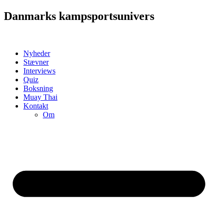
Videre
Danmarks kampsportsunivers
til
indhold
Nyheder
Stævner
Interviews
Quiz
Boksning
Muay Thai
Kontakt
Om