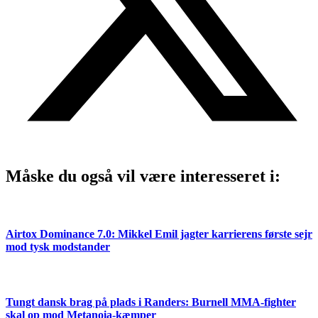
Måske du også vil være interesseret i:
Airtox Dominance 7.0: Mikkel Emil jagter karrierens første sejr
mod tysk modstander
Tungt dansk brag på plads i Randers: Burnell MMA-fighter
skal op mod Metanoia-kæmper