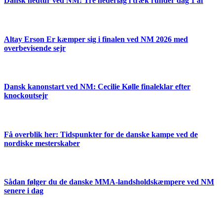
Dansk nedtur ved NM: Tre nederlag i træk runder dag 1 af
Altay Erson Er kæmper sig i finalen ved NM 2026 med
overbevisende sejr
Dansk kanonstart ved NM: Cecilie Kølle finaleklar efter
knockoutsejr
Få overblik her: Tidspunkter for de danske kampe ved de
nordiske mesterskaber
Sådan følger du de danske MMA-landsholdskæmpere ved NM
senere i dag