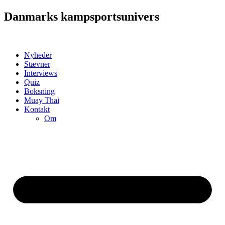
Videre
Danmarks kampsportsunivers
til
indhold
Nyheder
Stævner
Interviews
Quiz
Boksning
Muay Thai
Kontakt
Om