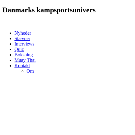
Videre
Danmarks kampsportsunivers
til
indhold
Nyheder
Stævner
Interviews
Quiz
Boksning
Muay Thai
Kontakt
Om