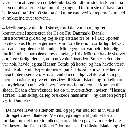
været som at kæmpe i en telefonboks. Rundt om stod tilskuerne på
hævede niveauer helt tæt omkring ringen. De forreste må have fået
både sved og blod på sig, og de kunne røre ved kæmperne bare ved
at række ind over torvene.
– Medierne gav den fuld skrue, fordi det var en ny og ret
kontroversiel sportsgren for Hr og Fru Danmark. Dansk
Idrætsforbund gik ud og tog skarp afstand fra os. På DR Sporten
havde Claus Borre læger inde, som fortalte om, hvor farligt det var,
at man strangulerede hinanden. Min egen mor var helt ulykkelig,
fordi Familie Journalens brevkasselæge Erik Münster havde skrevet
om, hvor farligt det var, at man kvalte hinanden. Som om det ikke
var nok, havde jeg sat Hassan Torabi på kortet, og han havde været
med i Robinson Ekspeditionen et par år før, så ham var medierne
meget interesserede i. Hassan endte med alligevel ikke at kæmpe,
men han nåede at give et interview til Ekstra Bladet og fortælle om
et brydekast, han havde lavet, hvor modstanderen var kommet til
skade. Dagen efter vågnede jeg op til overskriften i avisen: “Hassan
Torabi: “Han skreg, da jeg brækkede hans arm” – ny dræbersport på
vej til Danmark”.
– De havde lavet to sider om det, og jeg var ræd for, at vi ville få
inddraget vores tilladelse. Men da jeg ringede til politiet for at
forklare om det forkerte billede, som artiklen gav, svarede de bare:
“Vi læser ikke Ekstra Bladet.” Journalisten fra Ekstra Bladet tog det