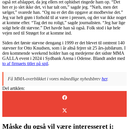
også ret afslappet, da jeg ellers ret ophidset ringede ham op. “Det
her er jo slet ikke det, vi har talt om,” sagde jeg. “Næh, men det
sælger,” svarede han. “Og nu er det din opgave at modbevise det.”
Jeg var helt grøn i forhold til at være i pressen, og der var ikke noget
at komme efter. “Tag det nu roligt,” sagde journalisten. “Jeg har lige
solgt hele dit stævne.” Det havde han så også. Folk stod i kø hele
vejen ned til Strøget for at komme ind.
Siden det første stævne dengang i 1999 er det blevet til omtrent 140
stævner for Otto Knudsen, som i år altså fejrer sit 25 års-jubilæum. I
den kommende weekend holder han og medejerne det sidste MMA
GALLA event i 2024 i Sydbank Arena i Odense. Blandt andet med
to af firmaets titler på spil
.
Få MMA-overblikket i vores månedlige nyhedsbrev
her
.
Del artiklen:
Måske du også vil være interesseret i: