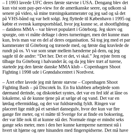
– I 1993 lavede UFC deres første stævne i USA. Dengang blev det
kun vist som pay-per-view for de amerikanske seere, og udkom så
senere på video, så mine træningskammerater og jeg sad og så det
på VHS-bånd og var helt solgt. Jeg flyttede til København i 1995 og
købte et svensk kampsportsblad, hvor jeg kunne se, at shootfighting
– datidens MMA – var blevet populært i Göteborg. Jeg skrev og
spurgte, om vi måtte deltage i deres turneringer, men det kunne man
kun, hvis man var en del af deres organisation. Så tog jeg med et par
kammerater til Göteborg og trænede med, og første dag kravlede de
rundt på os. Vi var som smør mellem hænderne på dem, og jeg
sagde til de andre: “Det her. Det er det, vi skal.” Jeg rejste frem og
tilbage fra Göteborg i halvandet år, og da jeg blev træt af turene,
startede jeg den første danske MMA klub – Copenhagen Shoot
Fighting i 1998 ude i Grøndalscentret i Nordvest.
– Året efter lavede jeg mit første stævne – Copenhagen Shoot
Fighting Bash – på Discotek In. En fra klubben arbejdede som
dørmand derinde, og diskoteket syntes, det var en fed idé at låne os
lokalerne, så de kunne tjene på at sælge øl og vand. Det var en
lørdag eftermiddag, og der var fuldstændig fyldt. Ringen var
placeret lige midt på et sænket dansegulv, hvor der kun var fire
gange fire meter, og vi måtte til Sverige for at finde en boksering,
der var lille nok til at kunne stå der. Normale ringe er mindst seks
gange seks meter, men i den her kunne kæmperne nærmest stå i
hvert sit hjørne og røre hinanden med fingerspidserne. Det må have