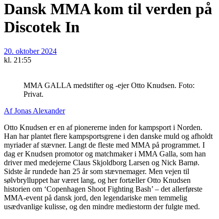
Dansk MMA kom til verden på
Discotek In
20. oktober 2024
kl.
21:55
MMA GALLA medstifter og -ejer Otto Knudsen. Foto:
Privat.
Af
Jonas Alexander
Otto Knudsen er en af pionererne inden for kampsport i Norden.
Han har plantet flere kampsportsgrene i den danske muld og afholdt
myriader af stævner. Langt de fleste med MMA på programmet. I
dag er Knudsen promotor og matchmaker i MMA Galla, som han
driver med medejerne Claus Skjoldborg Larsen og Nick Barnø.
Sidste år rundede han 25 år som stævnemager. Men vejen til
sølvbrylluppet har været lang, og her fortæller Otto Knudsen
historien om ‘Copenhagen Shoot Fighting Bash’ – det allerførste
MMA-event på dansk jord, den legendariske men temmelig
usædvanlige kulisse, og den mindre mediestorm der fulgte med.