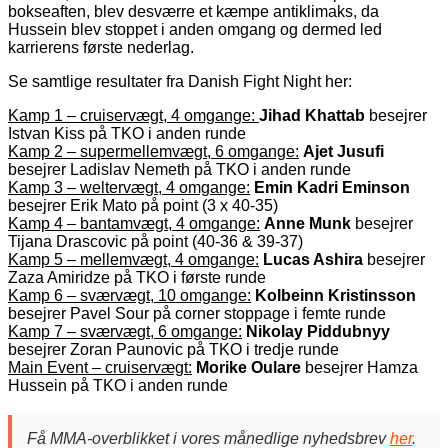
bokseaften, blev desværre et kæmpe antiklimaks, da
Hussein blev stoppet i anden omgang og dermed led
karrierens første nederlag.
Se samtlige resultater fra Danish Fight Night her:
Kamp 1 – cruiservægt, 4 omgange:
Jihad Khattab
besejrer
Istvan Kiss på TKO i anden runde
Kamp 2 – supermellemvægt, 6 omgange:
Ajet Jusufi
besejrer Ladislav Nemeth på TKO i anden runde
Kamp 3 – weltervægt, 4 omgange:
Emin Kadri Eminson
besejrer Erik Mato på point (3 x 40-35)
Kamp 4 – bantamvægt, 4 omgange:
Anne Munk
besejrer
Tijana Drascovic på point (40-36 & 39-37)
Kamp 5 – mellemvægt, 4 omgange:
Lucas Ashira
besejrer
Zaza Amiridze på TKO i første runde
Kamp 6 – sværvægt, 10 omgange:
Kolbeinn Kristinsson
besejrer Pavel Sour på corner stoppage i femte runde
Kamp 7 – sværvægt, 6 omgange:
Nikolay Piddubnyy
besejrer Zoran Paunovic på TKO i tredje runde
Main Event – cruiservægt:
Morike Oulare
besejrer Hamza
Hussein på TKO i anden runde
Få MMA-overblikket i vores månedlige nyhedsbrev
her
.