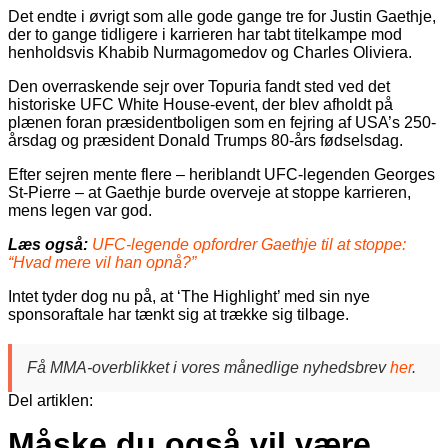
Det endte i øvrigt som alle gode gange tre for Justin Gaethje,
der to gange tidligere i karrieren har tabt titelkampe mod
henholdsvis Khabib Nurmagomedov og Charles Oliviera.
Den overraskende sejr over Topuria fandt sted ved det
historiske UFC White House-event, der blev afholdt på
plænen foran præsidentboligen som en fejring af USA’s 250-
årsdag og præsident Donald Trumps 80-års fødselsdag.
Efter sejren mente flere – heriblandt UFC-legenden Georges
St-Pierre – at Gaethje burde overveje at stoppe karrieren,
mens legen var god.
Læs også:
UFC-legende opfordrer Gaethje til at stoppe:
“Hvad mere vil han opnå?”
Intet tyder dog nu på, at ‘The Highlight’ med sin nye
sponsoraftale har tænkt sig at trække sig tilbage.
Få MMA-overblikket i vores månedlige nyhedsbrev
her
.
Del artiklen:
Måske du også vil være