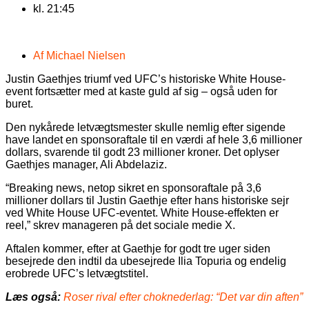
kl.
21:45
Af
Michael Nielsen
Justin Gaethjes triumf ved UFC’s historiske White House-
event fortsætter med at kaste guld af sig – også uden for
buret.
Den nykårede letvægtsmester skulle nemlig efter sigende
have landet en sponsoraftale til en værdi af hele 3,6 millioner
dollars, svarende til godt 23 millioner kroner. Det oplyser
Gaethjes manager, Ali Abdelaziz.
“Breaking news, netop sikret en sponsoraftale på 3,6
millioner dollars til Justin Gaethje efter hans historiske sejr
ved White House UFC-eventet. White House-effekten er
reel,” skrev manageren på det sociale medie X.
Aftalen kommer, efter at Gaethje for godt tre uger siden
besejrede den indtil da ubesejrede Ilia Topuria og endelig
erobrede UFC’s letvægtstitel.
Læs også:
Roser rival efter choknederlag: “Det var din aften”