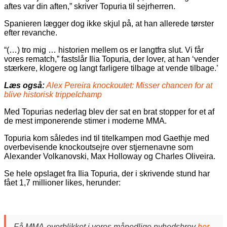
aftes var din aften,” skriver Topuria til sejrherren.
Spanieren lægger dog ikke skjul på, at han allerede tørster
efter revanche.
“(…) tro mig … historien mellem os er langtfra slut. Vi får
vores rematch,” fastslår Ilia Topuria, der lover, at han ‘vender
stærkere, klogere og langt farligere tilbage at vende tilbage.’
Læs også:
Alex Pereira knockoutet: Misser chancen for at
blive historisk trippelchamp
Med Topurias nederlag blev der sat en brat stopper for et af
de mest imponerende stimer i moderne MMA.
Topuria kom således ind til titelkampen mod Gaethje med
overbevisende knockoutsejre over stjernenavne som
Alexander Volkanovski, Max Holloway og Charles Oliveira.
Se hele opslaget fra Ilia Topuria, der i skrivende stund har
fået 1,7 millioner likes, herunder:
Få MMA-overblikket i vores månedlige nyhedsbrev
her
.