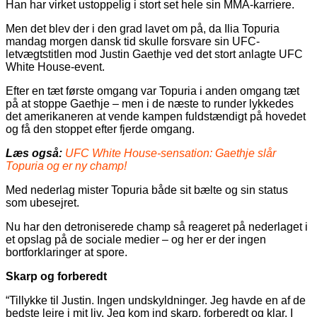
Han har virket ustoppelig i stort set hele sin MMA-karriere.
Men det blev der i den grad lavet om på, da Ilia Topuria
mandag morgen dansk tid skulle forsvare sin UFC-
letvægtstitlen mod Justin Gaethje ved det stort anlagte UFC
White House-event.
Efter en tæt første omgang var Topuria i anden omgang tæt
på at stoppe Gaethje – men i de næste to runder lykkedes
det amerikaneren at vende kampen fuldstændigt på hovedet
og få den stoppet efter fjerde omgang.
Læs også:
UFC White House-sensation: Gaethje slår
Topuria og er ny champ!
Med nederlag mister Topuria både sit bælte og sin status
som ubesejret.
Nu har den detroniserede champ så reageret på nederlaget i
et opslag på de sociale medier – og her er der ingen
bortforklaringer at spore.
Skarp og forberedt
“Tillykke til Justin. Ingen undskyldninger. Jeg havde en af de
bedste lejre i mit liv. Jeg kom ind skarp, forberedt og klar. I