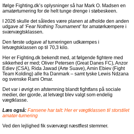
Ifølge Fighting.dk’s oplysninger så har Mark O. Madsen en
amatørturnering for de helt tunge drenge i støbeskeen.
I 2026 skulle det således være planen at afholde den anden
udgave af
‘Fear Nothing Tournament’
for amatørkæmpere i
sværvægtsklassen.
Den første udgave af turneringen udkæmpes i
letvægtsklassen op til 70,3 kilo.
Her er Fighting.dk bekendt med, at følgende fightere med
sikkerhed er med; Oliver Petersen (Great Danes FC), Anzor
Ediev (CSA), Rida Jawad (Arte Suave), Amin Ebiev (Fight
Team Kolding) alle fra Danmark – samt tyske Lewis Ndzana
og svenske Rami Omar.
Det var i øvrigt en afstemning blandt fightfans på sociale
medier, der gjorde, at letvægt blev valgt som endelig
vægtklasse.
Læs også:
Fansene har talt: Her er vægtklassen til storstilet
amatør-turnering
Ved den lejlighed fik sværvægt næstflest stemmer.