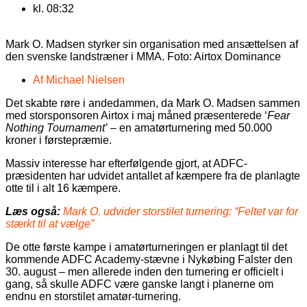
kl.
08:32
Mark O. Madsen styrker sin organisation med ansættelsen af
den svenske landstræner i MMA. Foto: Airtox Dominance
Af
Michael Nielsen
Det skabte røre i andedammen, da Mark O. Madsen sammen
med storsponsoren Airtox i maj måned præsenterede ‘
Fear
Nothing Tournament’
– en amatørturnering med 50.000
kroner i førstepræmie.
Massiv interesse har efterfølgende gjort, at ADFC-
præsidenten har udvidet antallet af kæmpere fra de planlagte
otte til i alt 16 kæmpere.
Læs også:
Mark O. udvider storstilet turnering: “Feltet var for
stærkt til at vælge”
De otte første kampe i amatørturneringen er planlagt til det
kommende ADFC Academy-stævne i Nykøbing Falster den
30. august – men allerede inden den turnering er officielt i
gang, så skulle ADFC være ganske langt i planerne om
endnu en storstilet amatør-turnering.